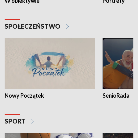
W obiektywie
Portrety
SPOŁECZEŃSTWO
Nowy Początek
SenioRada
SPORT