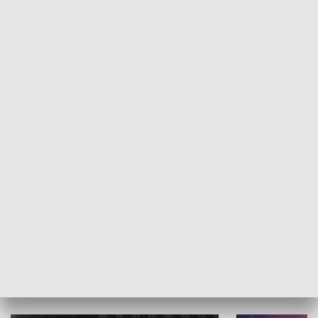
Informator kulturalny
Drzwi do kult
TECHNIKA I MOTORYZACJA
WYPOCZYNEK I REKREACJA