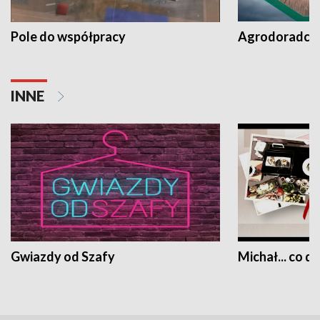
Pole do współpracy
Agrodoradcy 
INNE
Gwiazdy od Szafy
Michał... co dz