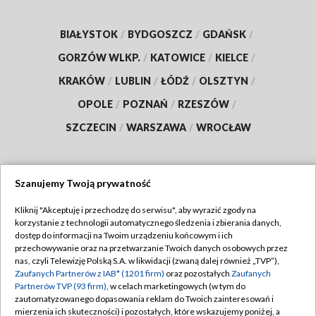
BIAŁYSTOK
/
BYDGOSZCZ
/
GDAŃSK
/
GORZÓW WLKP.
/
KATOWICE
/
KIELCE
/
KRAKÓW
/
LUBLIN
/
ŁÓDŹ
/
OLSZTYN
/
OPOLE
/
POZNAŃ
/
RZESZÓW
/
SZCZECIN
/
WARSZAWA
/
WROCŁAW
Szanujemy Twoją prywatność
Dołącz do nas:
Kliknij "Akceptuję i przechodzę do serwisu", aby wyrazić zgody na
korzystanie z technologii automatycznego śledzenia i zbierania danych,
TVP
dostęp do informacji na Twoim urządzeniu końcowym i ich
Abonament TVP
przechowywanie oraz na przetwarzanie Twoich danych osobowych przez
Regulamin TVP
nas, czyli Telewizję Polską S.A. w likwidacji (zwaną dalej również „TVP”),
Emisja w TVP
Zaufanych Partnerów z IAB* (1201 firm)
oraz pozostałych
Zaufanych
Polityka prywatności
Partnerów TVP (93 firm)
, w celach marketingowych (w tym do
Centrum informacji TVP
Moje zgody
zautomatyzowanego dopasowania reklam do Twoich zainteresowań i
mierzenia ich skuteczności) i pozostałych, które wskazujemy poniżej, a