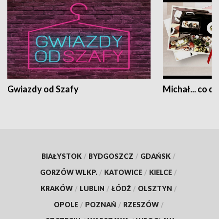
Gwiazdy od Szafy
Michał... co dz
BIAŁYSTOK
/
BYDGOSZCZ
/
GDAŃSK
/
GORZÓW WLKP.
/
KATOWICE
/
KIELCE
/
KRAKÓW
/
LUBLIN
/
ŁÓDŹ
/
OLSZTYN
/
OPOLE
/
POZNAŃ
/
RZESZÓW
/