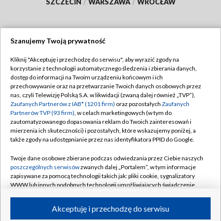
SZCZECIN
/
WARSZAWA
/
WROCŁAW
Szanujemy Twoją prywatność
Dołącz do nas:
Kliknij "Akceptuję i przechodzę do serwisu", aby wyrazić zgody na
korzystanie z technologii automatycznego śledzenia i zbierania danych,
TVP
dostęp do informacji na Twoim urządzeniu końcowym i ich
Abonament TVP
przechowywanie oraz na przetwarzanie Twoich danych osobowych przez
Regulamin TVP
nas, czyli Telewizję Polską S.A. w likwidacji (zwaną dalej również „TVP”),
Emisja w TVP
Zaufanych Partnerów z IAB* (1201 firm)
oraz pozostałych
Zaufanych
Polityka prywatności
Partnerów TVP (93 firm)
, w celach marketingowych (w tym do
Centrum informacji TVP
Moje zgody
zautomatyzowanego dopasowania reklam do Twoich zainteresowań i
mierzenia ich skuteczności) i pozostałych, które wskazujemy poniżej, a
Naziemna Telewizja Cyfrowa
Pomoc
także zgody na udostępnianie przez nas identyfikatora PPID do Google.
Sklep TVP
Biuro reklamy
Twoje dane osobowe zbierane podczas odwiedzania przez Ciebie naszych
Rada Programowa
poszczególnych serwisów
zwanych dalej „Portalem”, w tym informacje
Kontakt
zapisywane za pomocą technologii takich jak: pliki cookie, sygnalizatory
System NOS
WWW lub innych podobnych technologii umożliwiających świadczenie
dopasowanych i bezpiecznych usług, personalizację treści oraz reklam,
Informacje o nadawcy
Kanały
udostępnianie funkcji mediów społecznościowych oraz analizowanie
Akceptuję i przechodzę do serwisu
ruchu w Internecie.
Program dla prasy