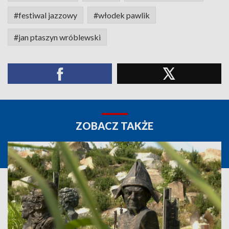
#festiwal jazzowy
#włodek pawlik
#jan ptaszyn wróblewski
ZOBACZ TAKŻE