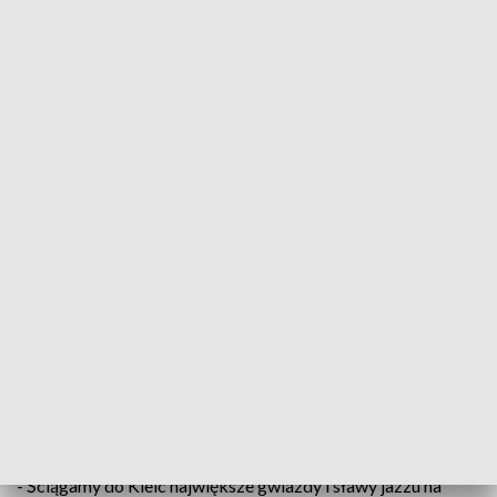
Memorial to Miles. Już w piątek rozpoczyna się festiwal znany na całym świecie
Już w czwartek, po raz 23., w Kielcach rozpocznie
się prawdziwe święto miłośników jazzu – festiwal
Memorial to Miles. Na scenie Kieleckiego Centrum
Kultury wystąpią znakomici artyści, będzie można
wysłuchać m.in. koncertu w wykonaniu Włodka
Pawlika, Kielce odwiedzi też Jan Ptaszyn
Wróblewski.
- Ściągamy do Kielc największe gwiazdy i sławy jazzu na