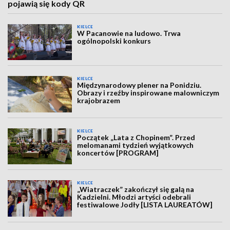
pojawią się kody QR
KIELCE
W Pacanowie na ludowo. Trwa
ogólnopolski konkurs
KIELCE
Międzynarodowy plener na Ponidziu.
Obrazy i rzeźby inspirowane malowniczym
krajobrazem
KIELCE
Początek „Lata z Chopinem”. Przed
melomanami tydzień wyjątkowych
koncertów [PROGRAM]
KIELCE
„Wiatraczek” zakończył się galą na
Kadzielni. Młodzi artyści odebrali
festiwalowe Jodły [LISTA LAUREATÓW]