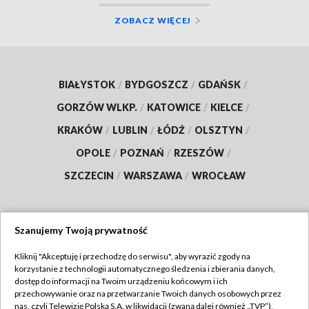
ZOBACZ WIĘCEJ
BIAŁYSTOK
/
BYDGOSZCZ
/
GDAŃSK
/
GORZÓW WLKP.
/
KATOWICE
/
KIELCE
/
KRAKÓW
/
LUBLIN
/
ŁÓDŹ
/
OLSZTYN
/
OPOLE
/
POZNAŃ
/
RZESZÓW
/
SZCZECIN
/
WARSZAWA
/
WROCŁAW
Szanujemy Twoją prywatność
Dołącz do nas:
Kliknij "Akceptuję i przechodzę do serwisu", aby wyrazić zgody na
korzystanie z technologii automatycznego śledzenia i zbierania danych,
TVP
dostęp do informacji na Twoim urządzeniu końcowym i ich
Abonament TVP
przechowywanie oraz na przetwarzanie Twoich danych osobowych przez
Regulamin TVP
nas, czyli Telewizję Polską S.A. w likwidacji (zwaną dalej również „TVP”),