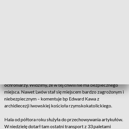
produktami pierwszej potrzeby. Do tego generatory prądu -
bez których żyć coraz trudniej. W sumie 300 ton darów, które
przywieziono tutaj w 15 transportach. Wszystko strawił
ogień. - Słyszałam o tym, co stało się we Lwowie. Jest mi
bardzo przykro i boli mnie serce, bo Polska i Caritas cały
czas nam pomagają, a ta pomoc jest dla nas bardzo istotna –
mówi Julia, obywatelka Ukrainy przebywająca w Polsce.
Rosyjskie drony nie oszczędziły obiektów cywilnych i
punktów pomocy. Zniszczony magazyn Caritas-Spes Ukraina
był jednym z nich. Stąd produkty trafiały na wschód Ukrainy.
- Dziękujemy Bogu, że nie ma ofiar pośród pracowników czy
ochroniarzy. Widzimy, że w tej chwili nie ma bezpiecznego
miejsca. Nawet Lwów stał się miejscem bardzo zagrożonym i
niebezpiecznym – komentuje bp Edward Kawa z
archidiecezji lwowskiej kościoła rzymskokatolickiego.
Hala od półtora roku służyła do przechowywania artykułów.
W niedzielę dotarł tam ostatni transport z 33 paletami