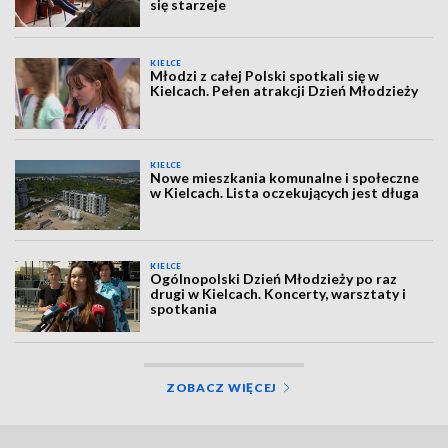
się starzeje
KIELCE
Młodzi z całej Polski spotkali się w
Kielcach. Pełen atrakcji Dzień Młodzieży
KIELCE
Nowe mieszkania komunalne i społeczne
w Kielcach. Lista oczekujących jest długa
KIELCE
Ogólnopolski Dzień Młodzieży po raz
drugi w Kielcach. Koncerty, warsztaty i
spotkania
ZOBACZ WIĘCEJ