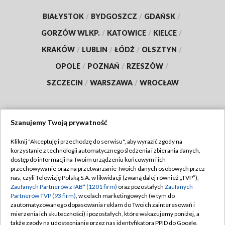
BIAŁYSTOK
/
BYDGOSZCZ
/
GDAŃSK
/
GORZÓW WLKP.
/
KATOWICE
/
KIELCE
/
KRAKÓW
/
LUBLIN
/
ŁÓDŹ
/
OLSZTYN
/
OPOLE
/
POZNAŃ
/
RZESZÓW
/
SZCZECIN
/
WARSZAWA
/
WROCŁAW
Szanujemy Twoją prywatność
Dołącz do nas:
Kliknij "Akceptuję i przechodzę do serwisu", aby wyrazić zgody na
korzystanie z technologii automatycznego śledzenia i zbierania danych,
TVP
dostęp do informacji na Twoim urządzeniu końcowym i ich
Abonament TVP
przechowywanie oraz na przetwarzanie Twoich danych osobowych przez
Regulamin TVP
nas, czyli Telewizję Polską S.A. w likwidacji (zwaną dalej również „TVP”),
Emisja w TVP
Polityka prywatności
Zaufanych Partnerów z IAB* (1201 firm)
oraz pozostałych
Zaufanych
Partnerów TVP (93 firm)
, w celach marketingowych (w tym do
Centrum informacji TVP
Moje zgody
zautomatyzowanego dopasowania reklam do Twoich zainteresowań i
mierzenia ich skuteczności) i pozostałych, które wskazujemy poniżej, a
Naziemna Telewizja Cyfrowa
Pomoc
także zgody na udostępnianie przez nas identyfikatora PPID do Google.