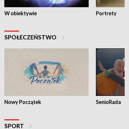
W obiektywie
Portrety
SPOŁECZEŃSTWO
Nowy Początek
SenioRada
SPORT