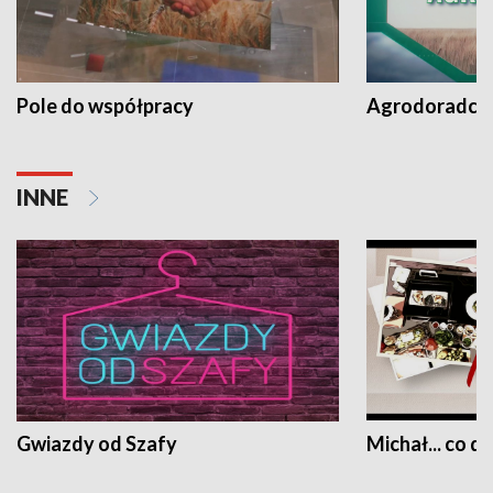
Pole do współpracy
Agrodoradcy 
INNE
Gwiazdy od Szafy
Michał... co dz