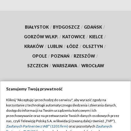
BIAŁYSTOK
/
BYDGOSZCZ
/
GDAŃSK
/
GORZÓW WLKP.
/
KATOWICE
/
KIELCE
/
KRAKÓW
/
LUBLIN
/
ŁÓDŹ
/
OLSZTYN
/
OPOLE
/
POZNAŃ
/
RZESZÓW
/
SZCZECIN
/
WARSZAWA
/
WROCŁAW
Szanujemy Twoją prywatność
Dołącz do nas:
Kliknij "Akceptuję i przechodzę do serwisu", aby wyrazić zgody na
korzystanie z technologii automatycznego śledzenia i zbierania danych,
TVP
dostęp do informacji na Twoim urządzeniu końcowym i ich
Abonament TVP
przechowywanie oraz na przetwarzanie Twoich danych osobowych przez
Regulamin TVP
nas, czyli Telewizję Polską S.A. w likwidacji (zwaną dalej również „TVP”),
Emisja w TVP
Zaufanych Partnerów z IAB* (1201 firm)
oraz pozostałych
Zaufanych
Polityka prywatności