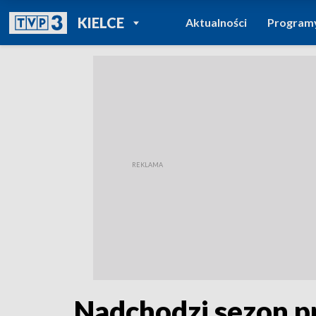
POWRÓT DO
KIELCE
Aktualności
Program
TVP REGIONY
Nadchodzi sezon pr