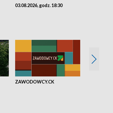
03.08.2026, godz. 18:30
02.08.2026, 
ZAWODOWCY.CK
Solidarni z U