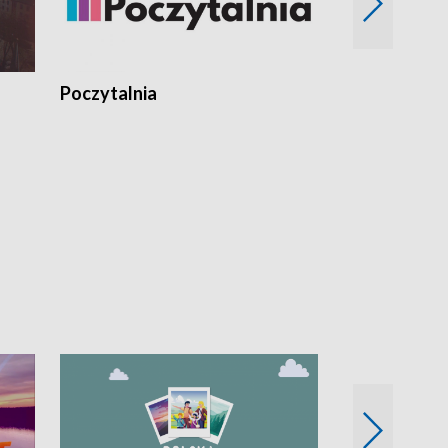
Poczytalnia
Koncerty TV