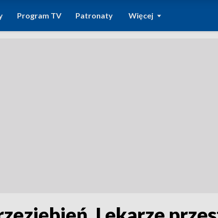
y
Program TV
Patronaty
Więcej
zeziębień. Lekarze przes