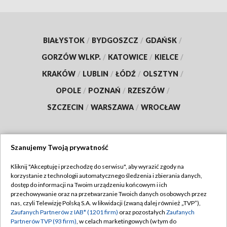
BIAŁYSTOK
/
BYDGOSZCZ
/
GDAŃSK
/
GORZÓW WLKP.
/
KATOWICE
/
KIELCE
/
KRAKÓW
/
LUBLIN
/
ŁÓDŹ
/
OLSZTYN
/
OPOLE
/
POZNAŃ
/
RZESZÓW
/
SZCZECIN
/
WARSZAWA
/
WROCŁAW
Szanujemy Twoją prywatność
Dołącz do nas:
Kliknij "Akceptuję i przechodzę do serwisu", aby wyrazić zgody na
korzystanie z technologii automatycznego śledzenia i zbierania danych,
TVP
dostęp do informacji na Twoim urządzeniu końcowym i ich
Abonament TVP
przechowywanie oraz na przetwarzanie Twoich danych osobowych przez
Regulamin TVP
nas, czyli Telewizję Polską S.A. w likwidacji (zwaną dalej również „TVP”),
Emisja w TVP
Polityka prywatności
Zaufanych Partnerów z IAB* (1201 firm)
oraz pozostałych
Zaufanych
Partnerów TVP (93 firm)
, w celach marketingowych (w tym do
Centrum informacji TVP