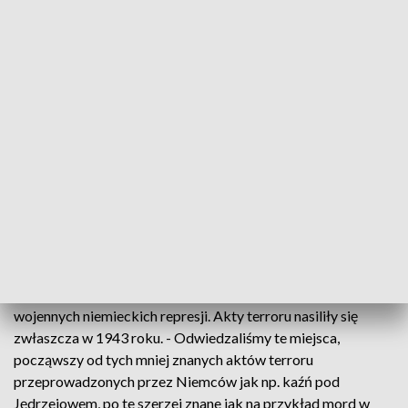
mieszkańcy Michniowa. Za pomoc partyzantom zapłacili
najwyższą cenę. Niemieccy okupanci spalili ich żywcem.
Najmłodsza ofiara pacyfikacji wsi to 9-letni Stefanek
Dąbrowa. Te smutne karty historii przypomina właśnie
Muzeum Martyrologii Wsi Polskich w Michniowie. -
Koncepcja samego budynku mauzoleum, w kształcie stodoły.
Same fotografie, drastyczne dość, ale bardzo przemawiające
– oceniają zwiedzający Mauzoleum. - Smutne, ale prawdziwe.
Wieczny odpoczynek tym wszystkim duszom. Bardzo ładnie
zrobione, zachęcam wszystkich do obejrzenia.
W okresie drugiej wojny światowej hitlerowcy spacyfikowali
osiemset siedemnaście polskich wsi. Obecnie naukowcy z
całej Polski w Michniowie prezentują nowe fakty na temat
wojennych niemieckich represji. Akty terroru nasiliły się
zwłaszcza w 1943 roku. - Odwiedzaliśmy te miejsca,
począwszy od tych mniej znanych aktów terroru
przeprowadzonych przez Niemców jak np. kaźń pod
Jędrzejowem, po te szerzej znane jak na przykład mord w