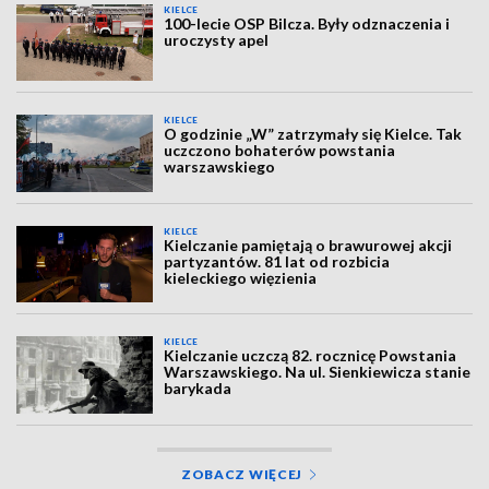
KIELCE
100-lecie OSP Bilcza. Były odznaczenia i
uroczysty apel
KIELCE
O godzinie „W” zatrzymały się Kielce. Tak
uczczono bohaterów powstania
warszawskiego
KIELCE
Kielczanie pamiętają o brawurowej akcji
partyzantów. 81 lat od rozbicia
kieleckiego więzienia
KIELCE
Kielczanie uczczą 82. rocznicę Powstania
Warszawskiego. Na ul. Sienkiewicza stanie
barykada
ZOBACZ WIĘCEJ