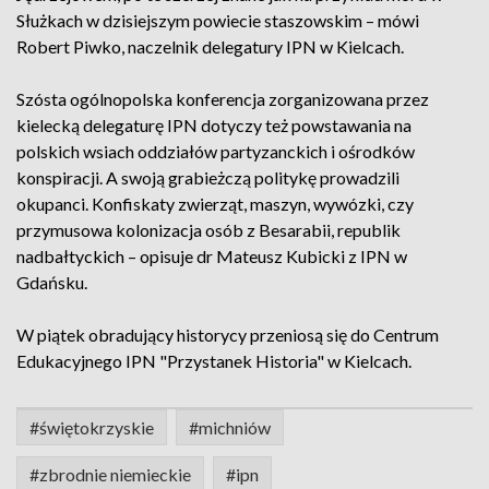
Służkach w dzisiejszym powiecie staszowskim – mówi
Robert Piwko, naczelnik delegatury IPN w Kielcach.
Szósta ogólnopolska konferencja zorganizowana przez
kielecką delegaturę IPN dotyczy też powstawania na
polskich wsiach oddziałów partyzanckich i ośrodków
konspiracji. A swoją grabieżczą politykę prowadzili
okupanci. Konfiskaty zwierząt, maszyn, wywózki, czy
przymusowa kolonizacja osób z Besarabii, republik
nadbałtyckich – opisuje dr Mateusz Kubicki z IPN w
Gdańsku.
W piątek obradujący historycy przeniosą się do Centrum
Edukacyjnego IPN "Przystanek Historia" w Kielcach.
#świętokrzyskie
#michniów
#zbrodnie niemieckie
#ipn