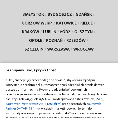
BIAŁYSTOK
/
BYDGOSZCZ
/
GDAŃSK
/
GORZÓW WLKP.
/
KATOWICE
/
KIELCE
/
KRAKÓW
/
LUBLIN
/
ŁÓDŹ
/
OLSZTYN
/
OPOLE
/
POZNAŃ
/
RZESZÓW
/
SZCZECIN
/
WARSZAWA
/
WROCŁAW
Szanujemy Twoją prywatność
Dołącz do nas:
Kliknij "Akceptuję i przechodzę do serwisu", aby wyrazić zgody na
korzystanie z technologii automatycznego śledzenia i zbierania danych,
TVP
dostęp do informacji na Twoim urządzeniu końcowym i ich
Abonament TVP
przechowywanie oraz na przetwarzanie Twoich danych osobowych przez
Regulamin TVP
nas, czyli Telewizję Polską S.A. w likwidacji (zwaną dalej również „TVP”),
Emisja w TVP
Polityka prywatności
Zaufanych Partnerów z IAB* (1201 firm)
oraz pozostałych
Zaufanych
Partnerów TVP (93 firm)
, w celach marketingowych (w tym do
Centrum informacji TVP
Moje zgody
zautomatyzowanego dopasowania reklam do Twoich zainteresowań i
mierzenia ich skuteczności) i pozostałych, które wskazujemy poniżej, a