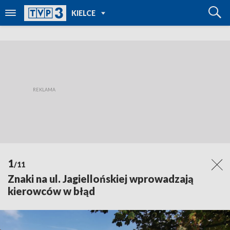
POWRÓT DO
KIELCE
TVP REGIONY
1
/11
Znaki na ul. Jagiellońskiej wprowadzają
kierowców w błąd