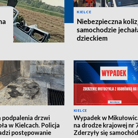
KIELCE
na
Niebezpieczna koli
samochodzie jechała
dzieckiem
KIELCE
 podpalenia drzwi
Wypadek w Mikułowic
oła w Kielcach. Policja
na drodze krajowej nr 
dzi postępowanie
Zderzyły się samochó