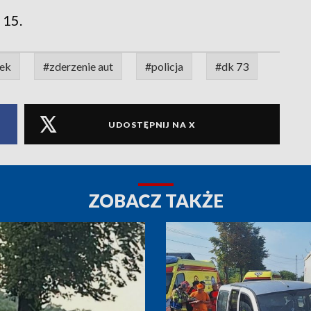
 15.
ek
#zderzenie aut
#policja
#dk 73
UDOSTĘPNIJ NA X
ZOBACZ TAKŻE