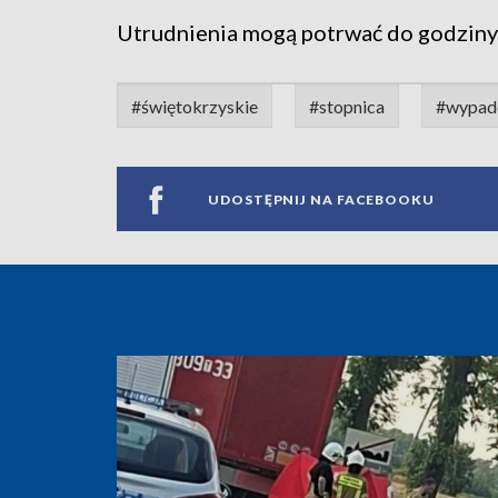
Utrudnienia mogą potrwać do godziny
#świętokrzyskie
#stopnica
#wypad
UDOSTĘPNIJ NA FACEBOOKU