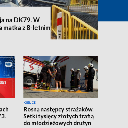
zja na DK79. W
 matka z 8-letnim
KIELCE
ach
Rosną następcy strażaków.
73.
Setki tysięcy złotych trafią
d
do młodzieżowych drużyn