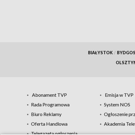
oskarżeniami o zdradę
[ZDJĘCIA]
BIAŁYSTOK
/
BYDGO
OLSZTY
Abonament TVP
Emisja w TVP
Rada Programowa
System NOS
Biuro Reklamy
Ogłoszenie pr
Oferta Handlowa
Akademia Tele
Telegazeta ogłoszenia