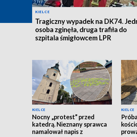
KIELCE
Tragiczny wypadek na DK74. Jed
osoba zginęła, druga trafiła do
szpitala śmigłowcem LPR
KIELCE
KIELCE
Nocny „protest” przed
Próba
katedrą. Nieznany sprawca
kości
namalował napis z
prowa