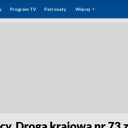
y
Program TV
Patronaty
Więcej
y. Droga krajowa nr 73