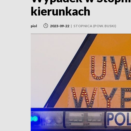
kierunkach
piol
2023-09-22
|
STOPNICA (POW. BUSKI)