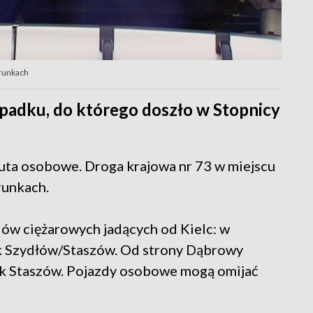
erunkach
padku, do którego doszło w Stopnicy
auta osobowe. Droga krajowa nr 73 w miejscu
runkach.
dów ciężarowych jadących od Kielc: w
k Szydłów/Staszów. Od strony Dąbrowy
ek Staszów. Pojazdy osobowe mogą omijać