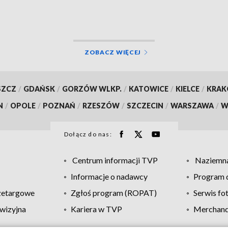
osobowy i motocykl
ZOBACZ WIĘCEJ
SZCZ
/
GDAŃSK
/
GORZÓW WLKP.
/
KATOWICE
/
KIELCE
/
KRA
N
/
OPOLE
/
POZNAŃ
/
RZESZÓW
/
SZCZECIN
/
WARSZAWA
/
W
Dołącz do nas:
Centrum informacji TVP
Naziemna
Informacje o nadawcy
Program d
zetargowe
Zgłoś program (ROPAT)
Serwis fo
wizyjna
Kariera w TVP
Merchandi