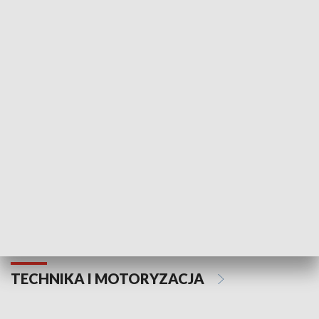
KULTURA I SZTUKA
Informator kulturalny
Drzwi do kult
TECHNIKA I MOTORYZACJA