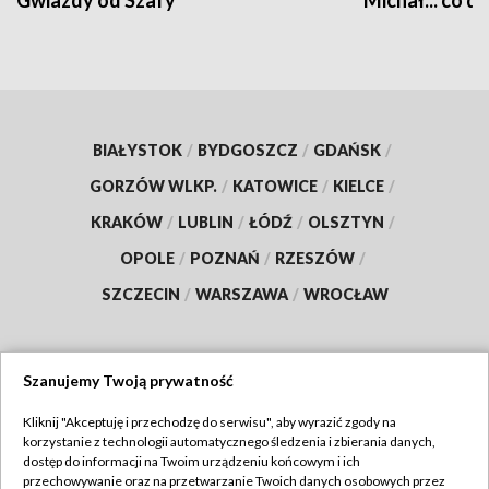
Gwiazdy od Szafy
Michał... co dz
BIAŁYSTOK
/
BYDGOSZCZ
/
GDAŃSK
/
GORZÓW WLKP.
/
KATOWICE
/
KIELCE
/
KRAKÓW
/
LUBLIN
/
ŁÓDŹ
/
OLSZTYN
/
OPOLE
/
POZNAŃ
/
RZESZÓW
/
SZCZECIN
/
WARSZAWA
/
WROCŁAW
Szanujemy Twoją prywatność
Dołącz do nas:
Kliknij "Akceptuję i przechodzę do serwisu", aby wyrazić zgody na
korzystanie z technologii automatycznego śledzenia i zbierania danych,
TVP
dostęp do informacji na Twoim urządzeniu końcowym i ich
Abonament TVP
przechowywanie oraz na przetwarzanie Twoich danych osobowych przez
Regulamin TVP