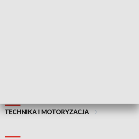
KULTURA I SZTUKA
Informator kulturalny
Drzwi do kult
TECHNIKA I MOTORYZACJA