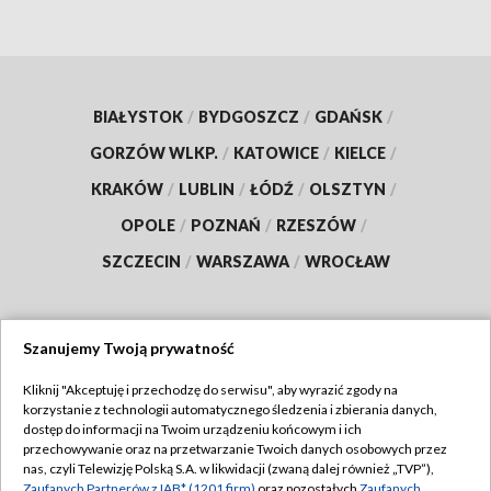
BIAŁYSTOK
/
BYDGOSZCZ
/
GDAŃSK
/
GORZÓW WLKP.
/
KATOWICE
/
KIELCE
/
KRAKÓW
/
LUBLIN
/
ŁÓDŹ
/
OLSZTYN
/
OPOLE
/
POZNAŃ
/
RZESZÓW
/
SZCZECIN
/
WARSZAWA
/
WROCŁAW
Szanujemy Twoją prywatność
Dołącz do nas:
Kliknij "Akceptuję i przechodzę do serwisu", aby wyrazić zgody na
korzystanie z technologii automatycznego śledzenia i zbierania danych,
TVP
dostęp do informacji na Twoim urządzeniu końcowym i ich
Abonament TVP
przechowywanie oraz na przetwarzanie Twoich danych osobowych przez
Regulamin TVP
nas, czyli Telewizję Polską S.A. w likwidacji (zwaną dalej również „TVP”),
Emisja w TVP
Zaufanych Partnerów z IAB* (1201 firm)
oraz pozostałych
Zaufanych
Polityka prywatności