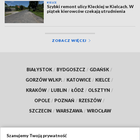
KIELCE
Szybki remont ulicy Kleckiej w Kielcach. W
piątek kierowców czekają utrudnienia
ZOBACZ WIĘCEJ
BIAŁYSTOK
/
BYDGOSZCZ
/
GDAŃSK
/
GORZÓW WLKP.
/
KATOWICE
/
KIELCE
/
KRAKÓW
/
LUBLIN
/
ŁÓDŹ
/
OLSZTYN
/
OPOLE
/
POZNAŃ
/
RZESZÓW
/
SZCZECIN
/
WARSZAWA
/
WROCŁAW
Szanujemy Twoją prywatność