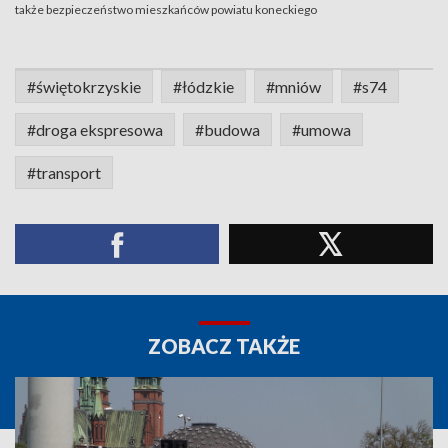
także bezpieczeństwo mieszkańców powiatu koneckiego
#świętokrzyskie
#łódzkie
#mniów
#s74
#droga ekspresowa
#budowa
#umowa
#transport
ZOBACZ TAKŻE