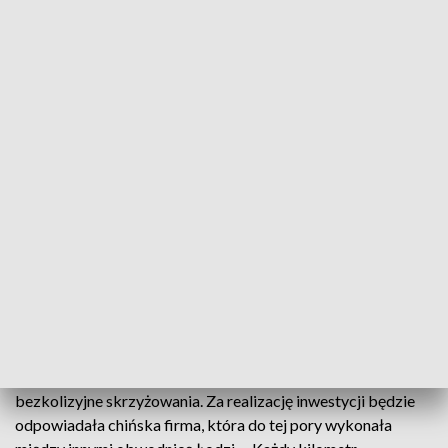
Budowa 27-kilometrowego odcinka od granicy z łódzkim do
Mniowa poprawi także bezpieczeństwo mieszkańców
powiatu koneckiego. W planach jest między innymi budowa
chodników. – Od Radoszyc, przez Smyków, dalej przez
Mniów, Miedzianą Górę – brakuje chociażby chodników, to
niewątpliwie wpłynie na poprawę bezpieczeństwa –
zaznacza Mariusz Gosek, poseł RP, kandydat KW PiS do
Sejmu.
– Drogi odseparowanej od ruchu lokalnego, ruch lokalny
będzie odbywał się po drogach dojazdowych, po jezdniach
dodatkowych – dodaje Krzysztof Strzelczyk, dyrektor
oddziału GDDKiA w Kielcach.
Trasa będzie dwupasmowa, z ograniczeniem prędkości do
120 kilometrów na godzinę. Powstaną także lokalne węzły i
bezkolizyjne skrzyżowania. Za realizację inwestycji będzie
odpowiadała chińska firma, która do tej pory wykonała