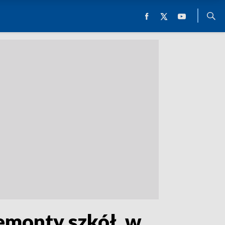
emonty szkół, w