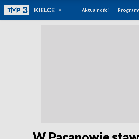
POWRÓT DO
KIELCE
Aktualności
Program
TVP REGIONY
W Pacanowie stawi