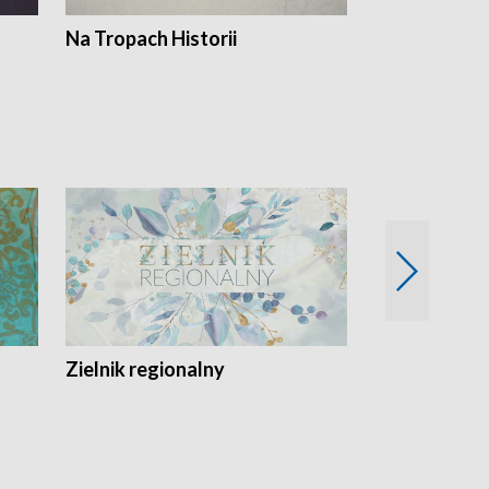
Na Tropach Historii
Szept ziemi
Zielnik regionalny
EkoLogiczni