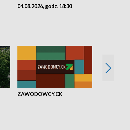
04.08.2026, godz. 18:30
03.08.2026, 
ZAWODOWCY.CK
Solidarni z U