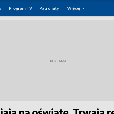
y
Program TV
Patronaty
Więcej
ają na oświatę. Trwają r