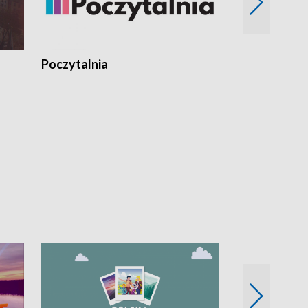
Poczytalnia
Koncerty TV