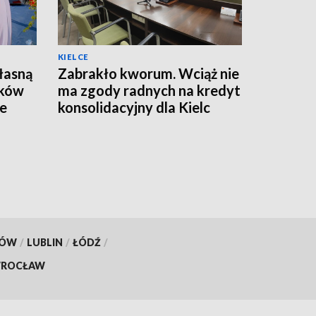
KIELCE
łasną
Zabrakło kworum. Wciąż nie
ików
ma zgody radnych na kredyt
ze
konsolidacyjny dla Kielc
KÓW
/
LUBLIN
/
ŁÓDŹ
/
ROCŁAW