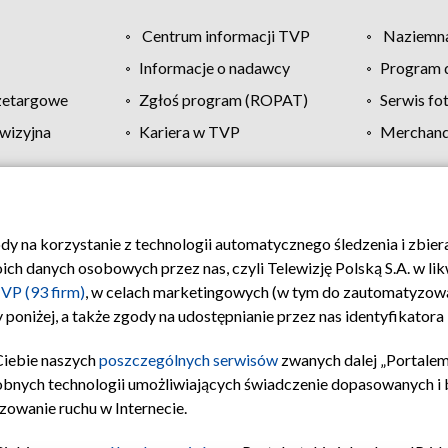
Centrum informacji TVP
Naziemna
Informacje o nadawcy
Program d
zetargowe
Zgłoś program (ROPAT)
Serwis fo
wizyjna
Kariera w TVP
Merchandi
Polityka prywatności
Moje zgody
Pomoc
Biuro re
ody na korzystanie z technologii automatycznego śledzenia i zbie
 danych osobowych przez nas, czyli Telewizję Polską S.A. w likw
VP (93 firm)
, w celach marketingowych (w tym do zautomatyzow
 poniżej, a także zgody na udostępnianie przez nas identyfikator
Ciebie naszych
poszczególnych serwisów
zwanych dalej „Portalem
obnych technologii umożliwiających świadczenie dopasowanych i be
zowanie ruchu w Internecie.