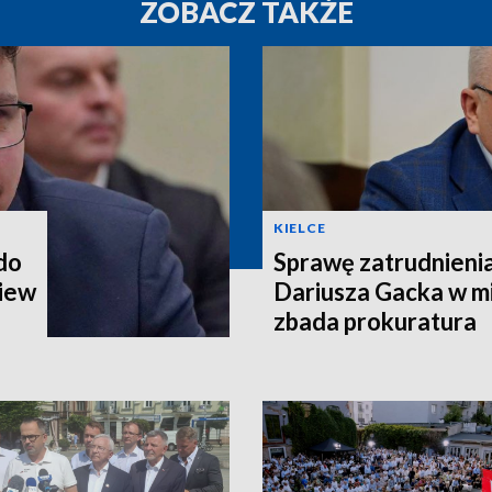
ZOBACZ TAKŻE
KIELCE
 do
Sprawę zatrudnieni
iew
Dariusza Gacka w mi
zbada prokuratura