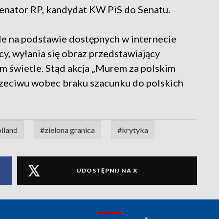
senator RP, kandydat KW PiS do Senatu.
Ale na podstawie dostępnych w internecie
y, wyłania się obraz przedstawiający
m świetle. Stąd akcja „Murem za polskim
zeciwu wobec braku szacunku do polskich
lland
#zielona granica
#krytyka
UDOSTĘPNIJ NA X