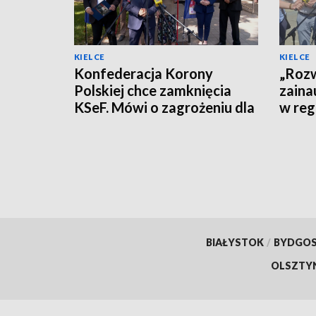
KIELCE
KIELCE
Konfederacja Korony
„Rozw
Polskiej chce zamknięcia
zaina
KSeF. Mówi o zagrożeniu dla
w reg
firm
polity
BIAŁYSTOK
/
BYDGO
OLSZTY