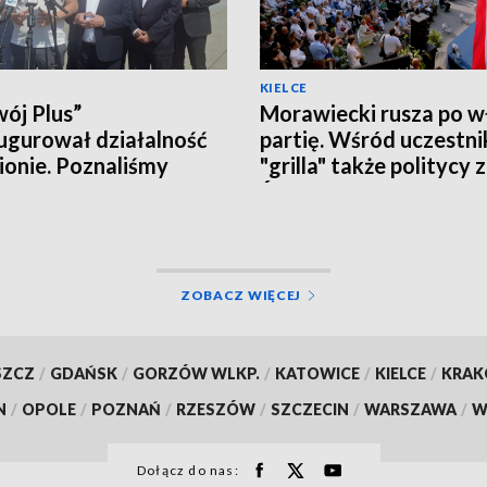
KIELCE
ój Plus”
Morawiecki rusza po w
ugurował działalność
partię. Wśród uczestn
ionie. Poznaliśmy
"grilla" także politycy 
czne plany i... działaczy
Świętokrzyskiego
ZOBACZ WIĘCEJ
SZCZ
/
GDAŃSK
/
GORZÓW WLKP.
/
KATOWICE
/
KIELCE
/
KRA
N
/
OPOLE
/
POZNAŃ
/
RZESZÓW
/
SZCZECIN
/
WARSZAWA
/
W
Dołącz do nas: