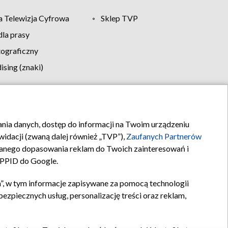
 Telewizja Cyfrowa
Sklep TVP
la prasy
tograficzny
sing (znaki)
klamy
Kontakt
rania danych, dostęp do informacji na Twoim urządzeniu
idacji (zwaną dalej również „TVP”),
Zaufanych Partnerów
anego dopasowania reklam do Twoich zainteresowań i
a PPID do Google.
”, w tym informacje zapisywane za pomocą technologii
zpiecznych usług, personalizację treści oraz reklam,