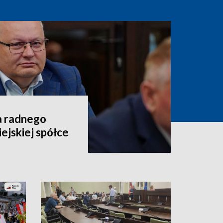
a radnego
ejskiej spółce