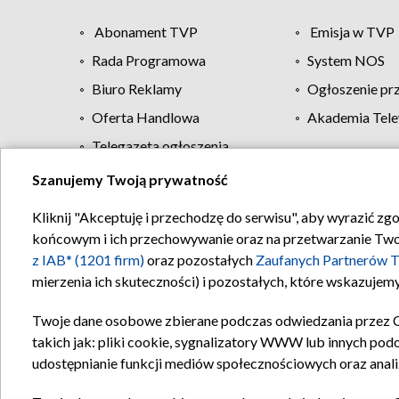
Abonament TVP
Emisja w TVP
Rada Programowa
System NOS
Biuro Reklamy
Ogłoszenie pr
Oferta Handlowa
Akademia Tele
Telegazeta ogłoszenia
Szanujemy Twoją prywatność
Regulamin TVP
Kliknij "Akceptuję i przechodzę do serwisu", aby wyrazić zg
końcowym i ich przechowywanie oraz na przetwarzanie Twoich
z IAB* (1201 firm)
oraz pozostałych
Zaufanych Partnerów T
mierzenia ich skuteczności) i pozostałych, które wskazujemy
Twoje dane osobowe zbierane podczas odwiedzania przez 
takich jak: pliki cookie, sygnalizatory WWW lub innych pod
udostępnianie funkcji mediów społecznościowych oraz anali