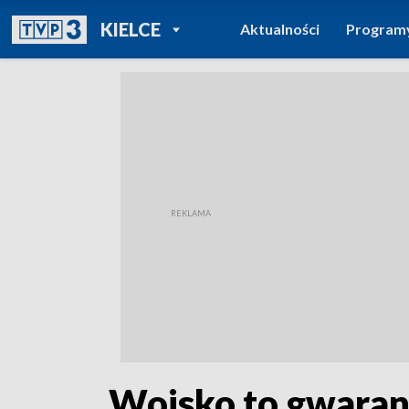
POWRÓT DO
KIELCE
Aktualności
Program
TVP REGIONY
„Wojsko to gwaranc