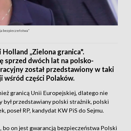
cja bezpieczeństwa”
 Holland „Zielona granica".
ję sprzed dwóch lat na polsko-
gracyjny został przedstawiony w taki
i wśród części Polaków.
ież granicą Unii Europejskiej, dlatego nie
 był przedstawiany polski strażnik, polski
ek, poseł RP, kandydat KW PiS do Sejmu.
 bo on jest gwarancją bezpieczeństwa Polski