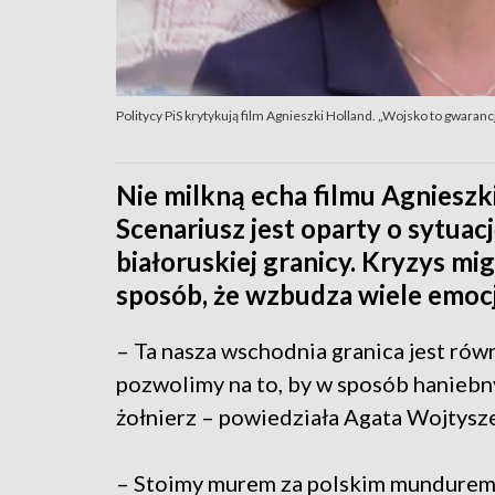
Politycy PiS krytykują film Agnieszki Holland. „Wojsko to gwaran
Nie milkną echa filmu Agnieszki
Scenariusz jest oparty o sytuac
białoruskiej granicy. Kryzys mi
sposób, że wzbudza wiele emocj
– Ta nasza wschodnia granica jest równ
pozwolimy na to, by w sposób haniebny
żołnierz – powiedziała Agata Wojtysz
– Stoimy murem za polskim mundurem,