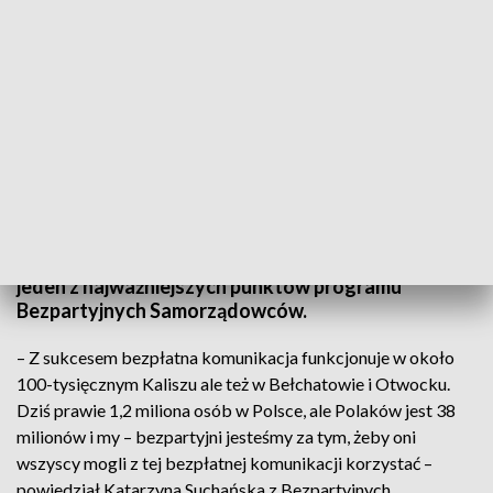
Bezpartyjni Samorządowcy chcą bezpłatnej komunikacji miejskiej
Darmowa komunikacja miejska i kolej regionalna. To
jeden z najważniejszych punktów programu
Bezpartyjnych Samorządowców.
– Z sukcesem bezpłatna komunikacja funkcjonuje w około
100-tysięcznym Kaliszu ale też w Bełchatowie i Otwocku.
Dziś prawie 1,2 miliona osób w Polsce, ale Polaków jest 38
milionów i my – bezpartyjni jesteśmy za tym, żeby oni
wszyscy mogli z tej bezpłatnej komunikacji korzystać –
powiedział Katarzyna Suchańska z Bezpartyjnych