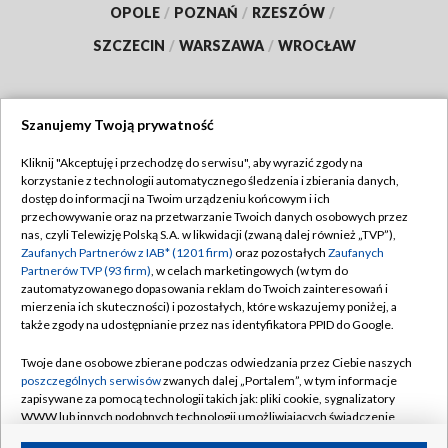
OPOLE
/
POZNAŃ
/
RZESZÓW
/
SZCZECIN
/
WARSZAWA
/
WROCŁAW
Szanujemy Twoją prywatność
Dołącz do nas:
Kliknij "Akceptuję i przechodzę do serwisu", aby wyrazić zgody na
korzystanie z technologii automatycznego śledzenia i zbierania danych,
TVP
dostęp do informacji na Twoim urządzeniu końcowym i ich
Abonament TVP
przechowywanie oraz na przetwarzanie Twoich danych osobowych przez
Regulamin TVP
nas, czyli Telewizję Polską S.A. w likwidacji (zwaną dalej również „TVP”),
Emisja w TVP
Polityka prywatności
Zaufanych Partnerów z IAB* (1201 firm)
oraz pozostałych
Zaufanych
Partnerów TVP (93 firm)
, w celach marketingowych (w tym do
Centrum informacji TVP
Moje zgody
zautomatyzowanego dopasowania reklam do Twoich zainteresowań i
mierzenia ich skuteczności) i pozostałych, które wskazujemy poniżej, a
Naziemna Telewizja Cyfrowa
Pomoc
także zgody na udostępnianie przez nas identyfikatora PPID do Google.
Sklep TVP
Biuro reklamy
Twoje dane osobowe zbierane podczas odwiedzania przez Ciebie naszych
Rada Programowa
Kontakt
poszczególnych serwisów
zwanych dalej „Portalem”, w tym informacje
zapisywane za pomocą technologii takich jak: pliki cookie, sygnalizatory
System NOS
WWW lub innych podobnych technologii umożliwiających świadczenie
dopasowanych i bezpiecznych usług, personalizację treści oraz reklam,
Informacje o nadawcy
Kanały