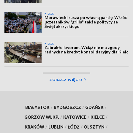
KIELCE
Morawiecki rusza po własną partię. Wśród
uczestników "grilla" także politycy ze
Świętokrzyskiego
KIELCE
Zabrakło kworum. Wciąż nie ma zgody
radnych na kredyt konsolidacyjny dla Kielc
ZOBACZ WIĘCEJ
BIAŁYSTOK
/
BYDGOSZCZ
/
GDAŃSK
/
GORZÓW WLKP.
/
KATOWICE
/
KIELCE
/
KRAKÓW
/
LUBLIN
/
ŁÓDŹ
/
OLSZTYN
/