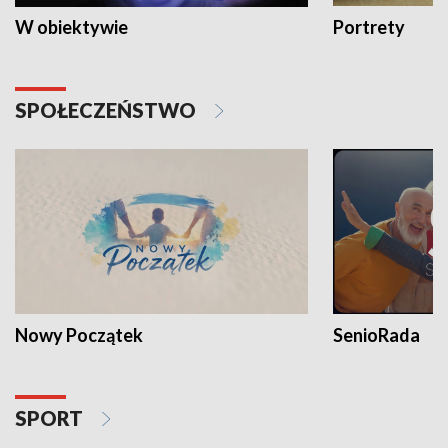
W obiektywie
Portrety
SPOŁECZEŃSTWO
Nowy Początek
SenioRada
SPORT