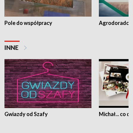
Pole do współpracy
Agrodoradcy 
INNE
Gwiazdy od Szafy
Michał... co dz