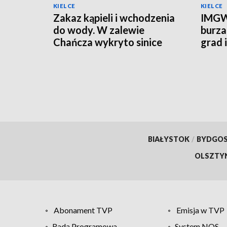
KIELCE
KIELCE
Zakaz kąpieli i wchodzenia
IMGW
do wody. W zalewie
burza
Chańcza wykryto sinice
grad 
prądu
BIAŁYSTOK
/
BYDGO
OLSZTY
Abonament TVP
Emisja w TVP
Rada Programowa
System NOS