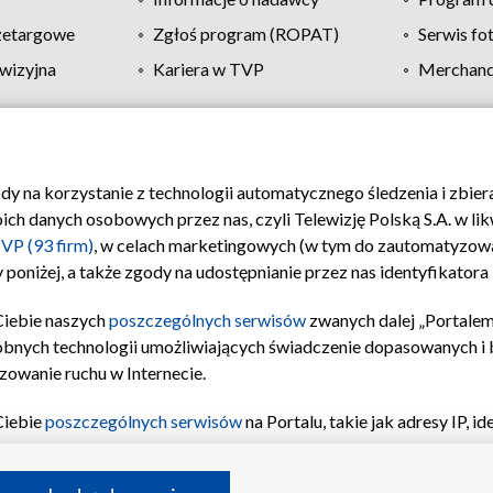
zetargowe
Zgłoś program (ROPAT)
Serwis fo
wizyjna
Kariera w TVP
Merchandi
Polityka prywatności
Moje zgody
Pomoc
Biuro re
ody na korzystanie z technologii automatycznego śledzenia i zbie
 danych osobowych przez nas, czyli Telewizję Polską S.A. w likw
VP (93 firm)
, w celach marketingowych (w tym do zautomatyzow
 poniżej, a także zgody na udostępnianie przez nas identyfikator
Ciebie naszych
poszczególnych serwisów
zwanych dalej „Portalem
obnych technologii umożliwiających świadczenie dopasowanych i be
zowanie ruchu w Internecie.
Ciebie
poszczególnych serwisów
na Portalu, takie jak adresy IP, 
sach Portalu czy historia odwiedzin będą przetwarzane przez TV
ji: przechowywania informacji na urządzeniu lub dostęp do nich,
©2026 Telewizja Polska S.A. w likwidacji