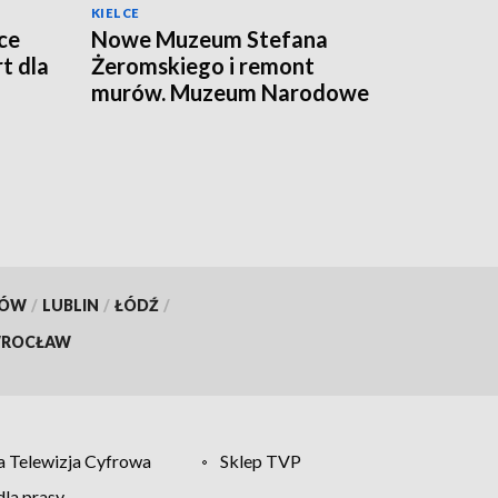
KIELCE
ce
Nowe Muzeum Stefana
t dla
Żeromskiego i remont
murów. Muzeum Narodowe
realizuje dwie duże
inwestycje
KÓW
/
LUBLIN
/
ŁÓDŹ
/
ROCŁAW
 Telewizja Cyfrowa
Sklep TVP
la prasy