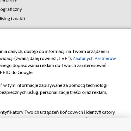
tograficzny
sing (znaki)
klamy
Kontakt
rania danych, dostęp do informacji na Twoim urządzeniu
idacji (zwaną dalej również „TVP”),
Zaufanych Partnerów
anego dopasowania reklam do Twoich zainteresowań i
a PPID do Google.
”, w tym informacje zapisywane za pomocą technologii
zpiecznych usług, personalizację treści oraz reklam,
identyfikatory Twoich urządzeń końcowych i identyfikatory
P,
Zaufanych Partnerów z IAB
oraz pozostałych
Zaufanych
 wyboru podstawowych reklam, wyboru spersonalizowanych