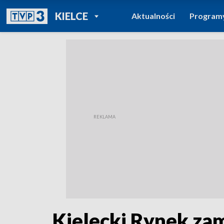
POWRÓT DO
KIELCE
Aktualności
Program
TVP REGIONY
Kielecki Rynek zam