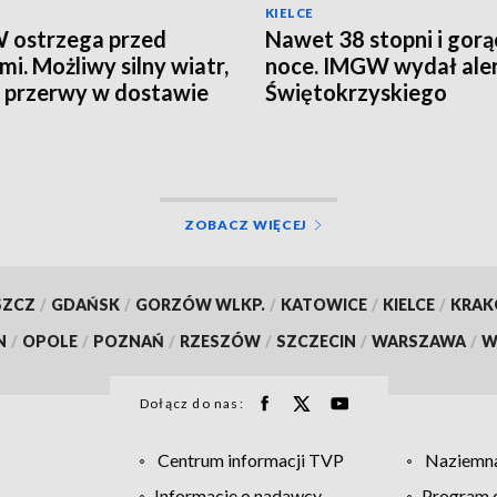
KIELCE
 ostrzega przed
Nawet 38 stopni i gorą
mi. Możliwy silny wiatr,
noce. IMGW wydał aler
i przerwy w dostawie
Świętokrzyskiego
ZOBACZ WIĘCEJ
SZCZ
/
GDAŃSK
/
GORZÓW WLKP.
/
KATOWICE
/
KIELCE
/
KRA
N
/
OPOLE
/
POZNAŃ
/
RZESZÓW
/
SZCZECIN
/
WARSZAWA
/
W
Dołącz do nas:
Centrum informacji TVP
Naziemna
Informacje o nadawcy
Program d