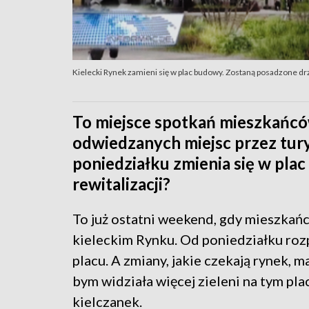
Kielecki Rynek zamieni się w plac budowy. Zostaną posadzone drz
To miejsce spotkań mieszkańców 
odwiedzanych miejsc przez tury
poniedziałku zmienia się w pla
rewitalizacji?
To już ostatni weekend, gdy mieszkań
kieleckim Rynku. Od poniedziałku rozp
placu. A zmiany, jakie czekają rynek, m
bym widziała więcej zieleni na tym pl
kielczanek.