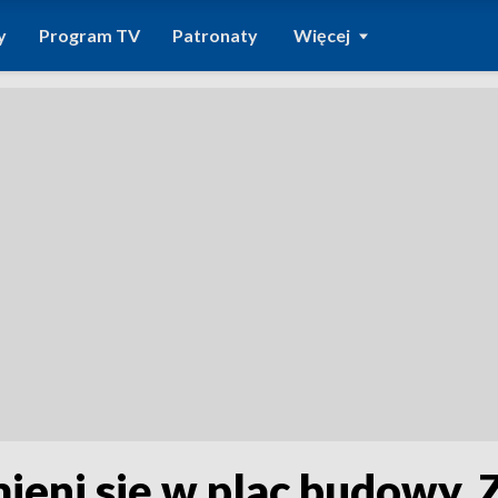
y
Program TV
Patronaty
Więcej
ieni się w plac budowy.