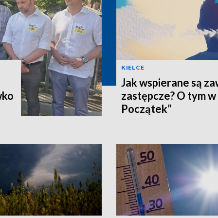
KIELCE
Jak wspierane są z
wko
zastępcze? O tym w
Początek”