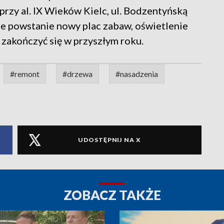
 przy al. IX Wieków Kielc, ul. Bodzentyńską
ie powstanie nowy plac zabaw, oświetlenie
 zakończyć się w przyszłym roku.
#remont
#drzewa
#nasadzenia
UDOSTĘPNIJ NA X
ZOBACZ TAKŻE