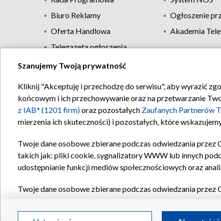
Biuro Reklamy
Ogłoszenie pr
Oferta Handlowa
Akademia Tele
Telegazeta ogłoszenia
Szanujemy Twoją prywatność
Regulamin TVP
Kliknij "Akceptuję i przechodzę do serwisu", aby wyrazić zg
końcowym i ich przechowywanie oraz na przetwarzanie Twoich
z IAB* (1201 firm)
oraz pozostałych
Zaufanych Partnerów T
mierzenia ich skuteczności) i pozostałych, które wskazujemy
Twoje dane osobowe zbierane podczas odwiedzania przez 
takich jak: pliki cookie, sygnalizatory WWW lub innych pod
udostępnianie funkcji mediów społecznościowych oraz anali
Twoje dane osobowe zbierane podczas odwiedzania przez 
plików cookie, informacje o Twoich wyszukiwaniach w serwi
Partnerów TVP
dla realizacji następujących celów i funkc