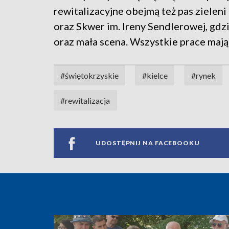
rewitalizacyjne obejmą też pas zieleni
oraz Skwer im. Ireny Sendlerowej, gdz
oraz mała scena. Wszystkie prace mają
#świętokrzyskie
#kielce
#rynek
#rewitalizacja
UDOSTĘPNIJ NA FACEBOOKU