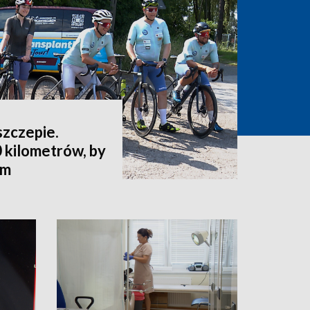
szczepie.
 kilometrów, by
ym