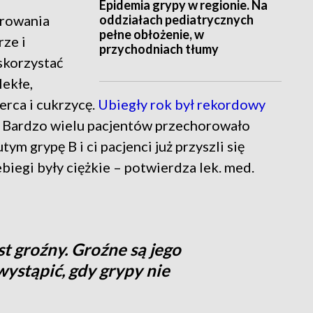
Epidemia grypy w regionie. Na
oddziałach pediatrycznych
orowania
pełne obłożenie, w
rze i
przychodniach tłumy
skorzystać
lekłe,
erca i cukrzycę.
Ubiegły rok był rekordowy
– Bardzo wielu pacjentów przechorowało
ym grypę B i ci pacjenci już przyszli się
ebiegi były ciężkie – potwierdza lek. med.
st groźny. Groźne są jego
ystąpić, gdy grypy nie