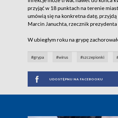
infekcje może trwać nawet do końca k
przyjąć w 18 punktach na terenie mia
umówią się na konkretna datę, przyjdą 
Marcin Januchta, rzecznik prezydenta 
W ubiegłym roku na grypę zachorowało
#grypa
#wirus
#szczepionki
UDOSTĘPNIJ NA FACEBOOKU