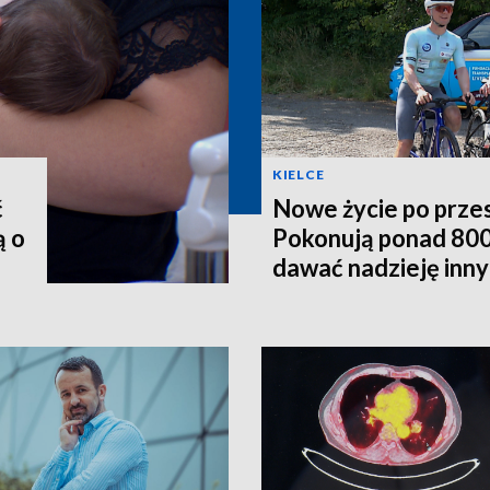
KIELCE
ć
Nowe życie po prze
ą o
Pokonują ponad 800
dawać nadzieję inn