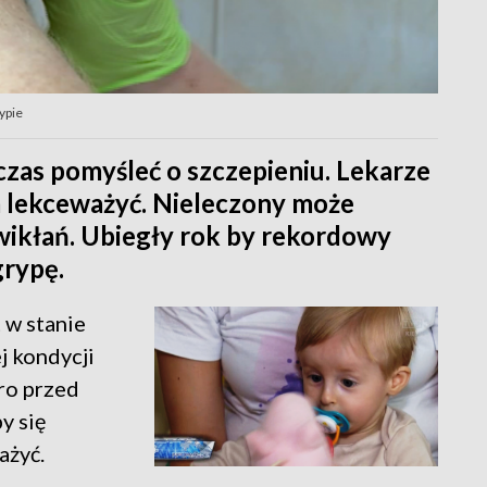
rypie
zas pomyśleć o szczepieniu. Lekarze
a lekceważyć. Nieleczony może
ikłań. Ubiegły rok by rekordowy
rypę.
 w stanie
j kondycji
ro przed
y się
ażyć.