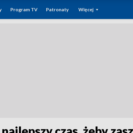
y
Program TV
Patronaty
Więcej
 najlepszy czas, żeby zas