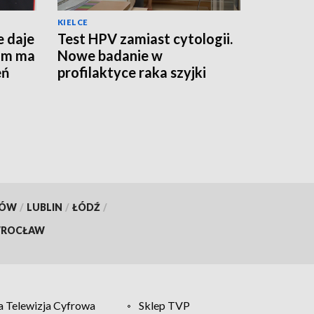
KIELCE
e daje
Test HPV zamiast cytologii.
am ma
Nowe badanie w
eń
profilaktyce raka szyjki
macicy
KÓW
/
LUBLIN
/
ŁÓDŹ
/
ROCŁAW
 Telewizja Cyfrowa
Sklep TVP