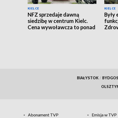
KIELCE
KIELCE
NFZ sprzedaje dawną
Były 
siedzibę w centrum Kielc.
funkc
Cena wywoławcza to ponad
Zdro
10 mln zł
BIAŁYSTOK
/
BYDGO
OLSZTY
Abonament TVP
Emisja w TVP