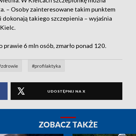
wietnia. W Kielcach szczepionkę można
sta. – Osoby zainteresowane takim punktem
i dokonają takiego szczepienia – wyjaśnia
Kielc.
 prawie 6 mln osób, zmarło ponad 120.
#zdrowie
#profilaktyka
UDOSTĘPNIJ NA X
ZOBACZ TAKŻE