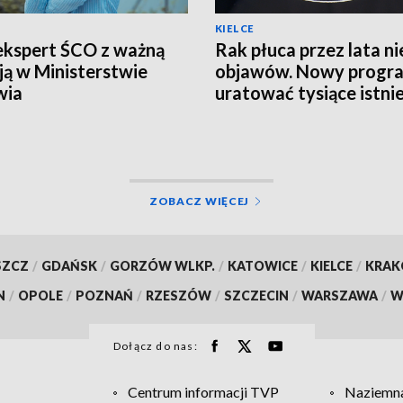
KIELCE
ekspert ŚCO z ważną
Rak płuca przez lata ni
ją w Ministerstwie
objawów. Nowy progr
wia
uratować tysiące istni
ZOBACZ WIĘCEJ
SZCZ
/
GDAŃSK
/
GORZÓW WLKP.
/
KATOWICE
/
KIELCE
/
KRA
N
/
OPOLE
/
POZNAŃ
/
RZESZÓW
/
SZCZECIN
/
WARSZAWA
/
W
Dołącz do nas:
Centrum informacji TVP
Naziemna