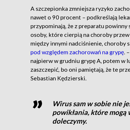
A szczepionka zmniejsza ryzyko zach
nawet o 90 procent – podkreślają leka
przypominają, że z preparatu powinny 
osoby, które cierpią na choroby przew
między innymi nadciśnienie, choroby s
pod względem zachorowań na grypę
. 
najpierw w grudniu grypę A, potem w lut
zaszczepić, bo oni pamiętają, że te prz
Sebastian Kędzierski.
Wirus sam w sobie nie je
powikłania, które mogą w
doleczymy.