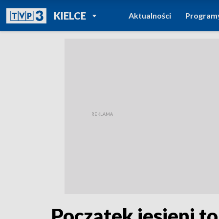
POWRÓT DO
KIELCE
Aktualności
Program
TVP REGIONY
Początek jesieni to