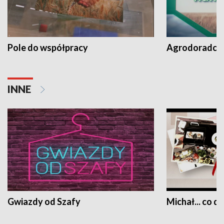
Pole do współpracy
Agrodoradcy 
INNE
Gwiazdy od Szafy
Michał... co dz