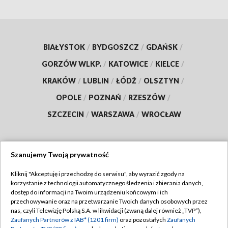
BIAŁYSTOK
/
BYDGOSZCZ
/
GDAŃSK
/
GORZÓW WLKP.
/
KATOWICE
/
KIELCE
/
KRAKÓW
/
LUBLIN
/
ŁÓDŹ
/
OLSZTYN
/
OPOLE
/
POZNAŃ
/
RZESZÓW
/
SZCZECIN
/
WARSZAWA
/
WROCŁAW
Szanujemy Twoją prywatność
Dołącz do nas:
Kliknij "Akceptuję i przechodzę do serwisu", aby wyrazić zgody na
korzystanie z technologii automatycznego śledzenia i zbierania danych,
TVP
dostęp do informacji na Twoim urządzeniu końcowym i ich
Abonament TVP
przechowywanie oraz na przetwarzanie Twoich danych osobowych przez
Regulamin TVP
nas, czyli Telewizję Polską S.A. w likwidacji (zwaną dalej również „TVP”),
Emisja w TVP
Zaufanych Partnerów z IAB* (1201 firm)
oraz pozostałych
Zaufanych
Polityka prywatności