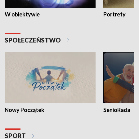
W obiektywie
Portrety
SPOŁECZEŃSTWO
Nowy Początek
SenioRada
SPORT