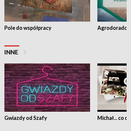
Pole do współpracy
Agrodoradcy 
INNE
Gwiazdy od Szafy
Michał... co dz