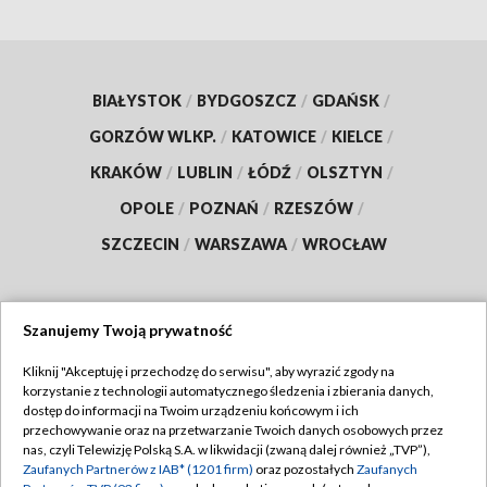
BIAŁYSTOK
/
BYDGOSZCZ
/
GDAŃSK
/
GORZÓW WLKP.
/
KATOWICE
/
KIELCE
/
KRAKÓW
/
LUBLIN
/
ŁÓDŹ
/
OLSZTYN
/
OPOLE
/
POZNAŃ
/
RZESZÓW
/
SZCZECIN
/
WARSZAWA
/
WROCŁAW
Szanujemy Twoją prywatność
Dołącz do nas:
Kliknij "Akceptuję i przechodzę do serwisu", aby wyrazić zgody na
korzystanie z technologii automatycznego śledzenia i zbierania danych,
TVP
dostęp do informacji na Twoim urządzeniu końcowym i ich
Abonament TVP
przechowywanie oraz na przetwarzanie Twoich danych osobowych przez
Regulamin TVP
nas, czyli Telewizję Polską S.A. w likwidacji (zwaną dalej również „TVP”),
Emisja w TVP
Zaufanych Partnerów z IAB* (1201 firm)
oraz pozostałych
Zaufanych
Polityka prywatności