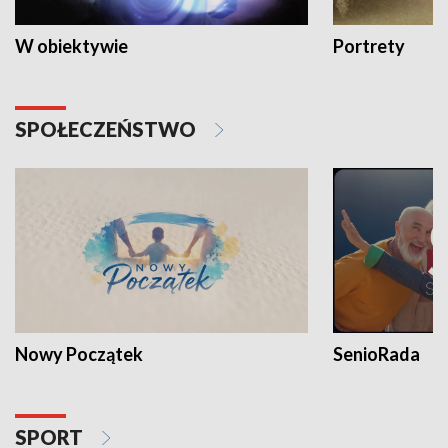
W obiektywie
Portrety
SPOŁECZEŃSTWO
Nowy Początek
SenioRada
SPORT