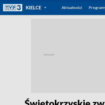
POWRÓT DO
KIELCE
Aktualności
Program
TVP REGIONY
Świętokrzyskie zw