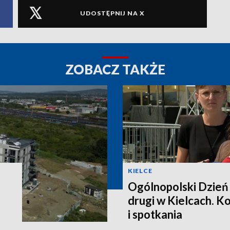
UDOSTĘPNIJ NA X
ZOBACZ TAKŻE
KIELCE
Ogólnopolski Dzień
drugi w Kielcach. K
i spotkania