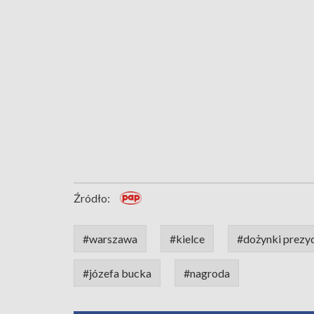
Źródło:
#warszawa
#kielce
#dożynki prezy
#józefa bucka
#nagroda