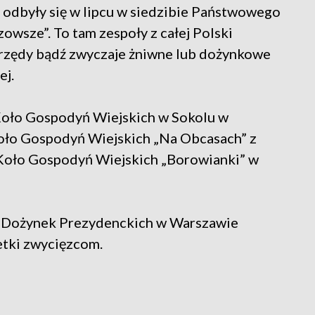
odbyły się w lipcu w siedzibie Państwowego
wsze”. To tam zespoły z całej Polski
rzędy bądź zwyczaje żniwne lub dożynkowe
ej.
 Koło Gospodyń Wiejskich w Sokolu w
oło Gospodyń Wiejskich „Na Obcasach” z
 Koło Gospodyń Wiejskich „Borowianki” w
s Dożynek Prezydenckich w Warszawie
etki zwycięzcom.