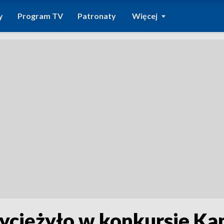
y
Program TV
Patronaty
Więcej
yciężyło w konkursie Kan