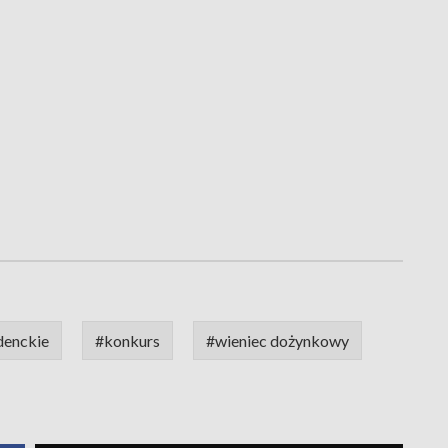
denckie
#konkurs
#wieniec dożynkowy