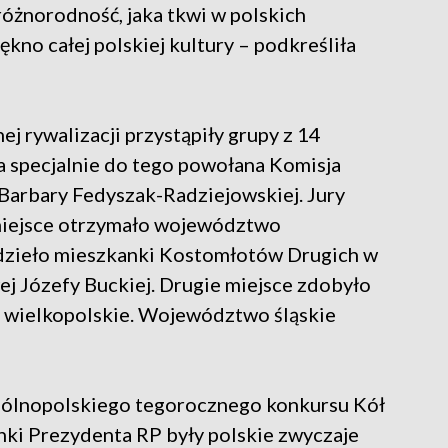
różnorodność, jaka tkwi w polskich
iękno całej polskiej kultury – podkreśliła
 rywalizacji przystąpiły grupy z 14
a specjalnie do tego powołana Komisja
arbary Fedyszak-Radziejowskiej. Jury
 miejsce otrzymało województwo
 dzieło mieszkanki Kostomłotów Drugich w
ej Józefy Buckiej. Drugie miejsce zdobyło
– wielkopolskie. Województwo śląskie
gólnopolskiego tegorocznego konkursu Kół
ki Prezydenta RP były polskie zwyczaje