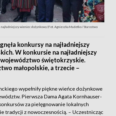
a najładniejszy wieniec dożynkowy (Fot. Agnieszka Madetko / Starostwo
gnęła konkursy na najładniejszy
skich. W konkursie na najładniejszy
 województwo świętokrzyskie.
two małopolskie, a trzecie –
nckiego wypełniły piękne wieńce dożynkowe
jewództw. Pierwsza Dama Agata Kornhauser-
onkursów za pielęgnowanie lokalnych
nie tradycji z nowoczesnością. – Uczestnicząc