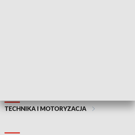
KULTURA I SZTUKA
Informator kulturalny
Drzwi do kult
TECHNIKA I MOTORYZACJA