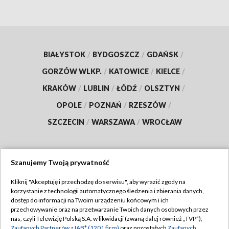
BIAŁYSTOK
/
BYDGOSZCZ
/
GDAŃSK
/
GORZÓW WLKP.
/
KATOWICE
/
KIELCE
/
KRAKÓW
/
LUBLIN
/
ŁÓDŹ
/
OLSZTYN
/
OPOLE
/
POZNAŃ
/
RZESZÓW
/
SZCZECIN
/
WARSZAWA
/
WROCŁAW
Szanujemy Twoją prywatność
Dołącz do nas:
Kliknij "Akceptuję i przechodzę do serwisu", aby wyrazić zgody na
korzystanie z technologii automatycznego śledzenia i zbierania danych,
TVP
dostęp do informacji na Twoim urządzeniu końcowym i ich
Abonament TVP
przechowywanie oraz na przetwarzanie Twoich danych osobowych przez
Regulamin TVP
nas, czyli Telewizję Polską S.A. w likwidacji (zwaną dalej również „TVP”),
Emisja w TVP
Zaufanych Partnerów z IAB* (1201 firm)
oraz pozostałych
Zaufanych
Polityka prywatności