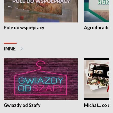
Pole do współpracy
Agrodoradcy 
INNE
Gwiazdy od Szafy
Michał... co dz