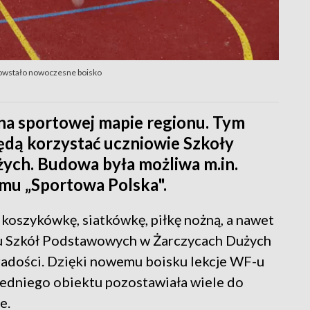
 powstało nowoczesne boisko
na sportowej mapie regionu. Tym
ędą korzystać uczniowie Szkoły
ych. Budowa była możliwa m.in.
amu „Sportowa Polska".
 koszykówkę, siatkówkę, piłkę nożną, a nawet
u Szkół Podstawowych w Żarczycach Dużych
adości. Dzięki nowemu boisku lekcje WF-u
zedniego obiektu pozostawiała wiele do
e.