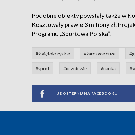
Podobne obiekty powstały także w Ko
Kosztowały prawie 3 miliony zł. Projek
Programu „Sportowa Polska”.
#świętokrzyskie
#żarczyce duże
#g
#sport
#uczniowie
#nauka
#w
UDOSTĘPNIJ NA FACEBOOKU