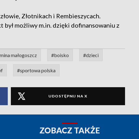
złowie, Złotnikach i Rembieszycach.
t był możliwy m.in. dzięki dofinansowaniu z
mina małogoszcz
#boisko
#dzieci
f
#sportowa polska
UDOSTĘPNIJ NA X
ZOBACZ TAKŻE