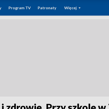
y
Program TV
Patronaty
Więcej
 i zdrowie. Przy szkole 