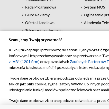
Rada Programowa
System NOS
Biuro Reklamy
Ogłoszenie pr
Oferta Handlowa
Akademia Tele
Telegazeta ogłoszenia
Szanujemy Twoją prywatność
Regulamin TVP
Kliknij "Akceptuję i przechodzę do serwisu", aby wyrazić zg
końcowym i ich przechowywanie oraz na przetwarzanie Twoich
z IAB* (1201 firm)
oraz pozostałych
Zaufanych Partnerów T
mierzenia ich skuteczności) i pozostałych, które wskazujemy
Twoje dane osobowe zbierane podczas odwiedzania przez 
takich jak: pliki cookie, sygnalizatory WWW lub innych pod
udostępnianie funkcji mediów społecznościowych oraz anali
Twoje dane osobowe zbierane podczas odwiedzania przez 
plików cookie, informacje o Twoich wyszukiwaniach w serwi