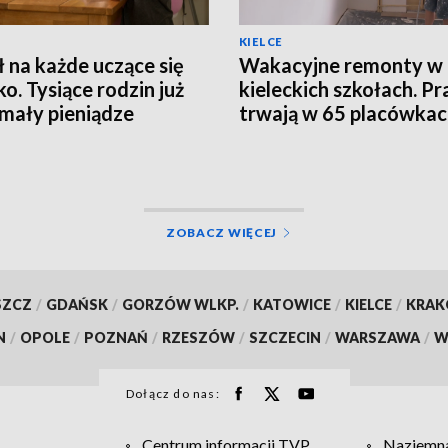
KIELCE
ł na każde uczące się
Wakacyjne remonty w
ko. Tysiące rodzin już
kieleckich szkołach. Pr
mały pieniądze
trwają w 65 placówka
ZOBACZ WIĘCEJ
SZCZ
/
GDAŃSK
/
GORZÓW WLKP.
/
KATOWICE
/
KIELCE
/
KRA
N
/
OPOLE
/
POZNAŃ
/
RZESZÓW
/
SZCZECIN
/
WARSZAWA
/
W
Dołącz do nas:
Centrum informacji TVP
Naziemna