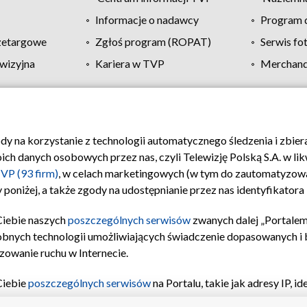
Informacje o nadawcy
Program d
zetargowe
Zgłoś program (ROPAT)
Serwis fo
wizyjna
Kariera w TVP
Merchandi
Polityka prywatności
Moje zgody
Pomoc
Biuro re
ody na korzystanie z technologii automatycznego śledzenia i zbie
 danych osobowych przez nas, czyli Telewizję Polską S.A. w likw
VP (93 firm)
, w celach marketingowych (w tym do zautomatyzow
 poniżej, a także zgody na udostępnianie przez nas identyfikator
Ciebie naszych
poszczególnych serwisów
zwanych dalej „Portalem
obnych technologii umożliwiających świadczenie dopasowanych i be
zowanie ruchu w Internecie.
Ciebie
poszczególnych serwisów
na Portalu, takie jak adresy IP, 
sach Portalu czy historia odwiedzin będą przetwarzane przez TV