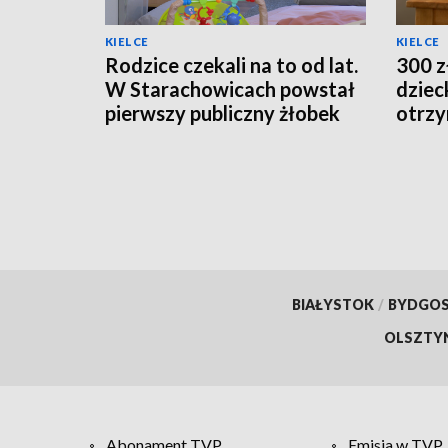
KIELCE
KIELCE
Rodzice czekali na to od lat.
300 z
W Starachowicach powstał
dziec
pierwszy publiczny żłobek
otrzy
BIAŁYSTOK
/
BYDGO
OLSZTY
Abonament TVP
Emisja w TVP