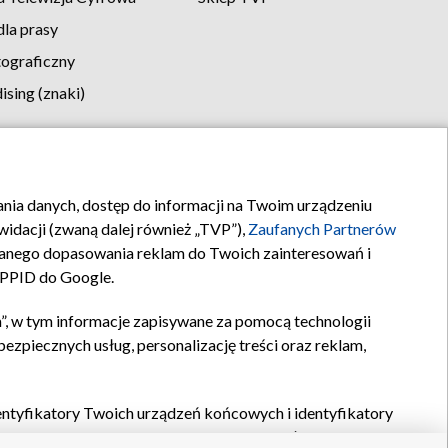
la prasy
tograficzny
sing (znaki)
klamy
Kontakt
rania danych, dostęp do informacji na Twoim urządzeniu
idacji (zwaną dalej również „TVP”),
Zaufanych Partnerów
anego dopasowania reklam do Twoich zainteresowań i
a PPID do Google.
”, w tym informacje zapisywane za pomocą technologii
zpiecznych usług, personalizację treści oraz reklam,
identyfikatory Twoich urządzeń końcowych i identyfikatory
P,
Zaufanych Partnerów z IAB
oraz pozostałych
Zaufanych