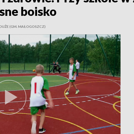
sne boisko
DUŻE (GM. MAŁOGOSZCZ)