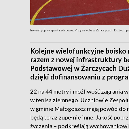
Inwestycja w sport i zdrowie. Przy szkole w Żarczycach Dużych
Kolejne wielofunkcyjne boisko 
razem z nowej infrastruktury b
Podstawowej w Żarczycach Duż
dzięki dofinansowaniu z progr
22 na 44 metry i możliwość zagrania w
w tenisa ziemnego. Uczniowie Zespoł
w gminie Małogoszcz mają powód do r
będą teraz zupełnie inne. Jakość popr
życzenia – podkreślają wychowankowi