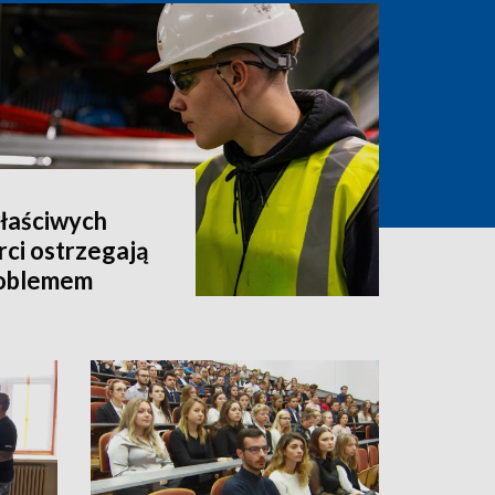
właściwych
rci ostrzegają
roblemem