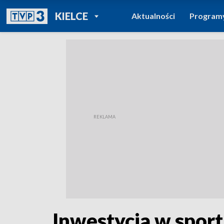
POWRÓT DO
KIELCE
Aktualności
Program
TVP REGIONY
Inwestycja w sport