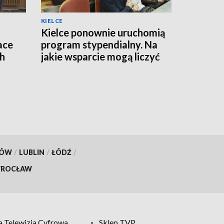
KIELCE
Kielce ponownie uruchomią
ace
program stypendialny. Na
ch
jakie wsparcie mogą liczyć
studenci?
KÓW
/
LUBLIN
/
ŁÓDŹ
/
ROCŁAW
 Telewizja Cyfrowa
Sklep TVP