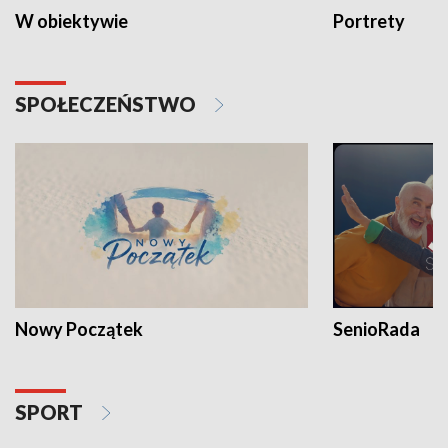
W obiektywie
Portrety
SPOŁECZEŃSTWO
Nowy Początek
SenioRada
SPORT