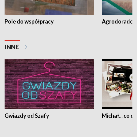
Pole do współpracy
Agrodoradcy 
INNE
Gwiazdy od Szafy
Michał... co dz