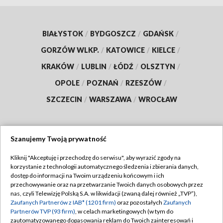
BIAŁYSTOK
/
BYDGOSZCZ
/
GDAŃSK
/
GORZÓW WLKP.
/
KATOWICE
/
KIELCE
/
KRAKÓW
/
LUBLIN
/
ŁÓDŹ
/
OLSZTYN
/
OPOLE
/
POZNAŃ
/
RZESZÓW
/
SZCZECIN
/
WARSZAWA
/
WROCŁAW
Szanujemy Twoją prywatność
Dołącz do nas:
Kliknij "Akceptuję i przechodzę do serwisu", aby wyrazić zgody na
korzystanie z technologii automatycznego śledzenia i zbierania danych,
TVP
dostęp do informacji na Twoim urządzeniu końcowym i ich
Abonament TVP
przechowywanie oraz na przetwarzanie Twoich danych osobowych przez
Regulamin TVP
nas, czyli Telewizję Polską S.A. w likwidacji (zwaną dalej również „TVP”),
Emisja w TVP
Zaufanych Partnerów z IAB* (1201 firm)
oraz pozostałych
Zaufanych
Polityka prywatności
Partnerów TVP (93 firm)
, w celach marketingowych (w tym do
Centrum informacji TVP
Moje zgody
zautomatyzowanego dopasowania reklam do Twoich zainteresowań i