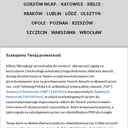
GORZÓW WLKP.
/
KATOWICE
/
KIELCE
/
KRAKÓW
/
LUBLIN
/
ŁÓDŹ
/
OLSZTYN
/
OPOLE
/
POZNAŃ
/
RZESZÓW
/
SZCZECIN
/
WARSZAWA
/
WROCŁAW
Szanujemy Twoją prywatność
Dołącz do nas:
Kliknij "Akceptuję i przechodzę do serwisu", aby wyrazić zgody na
korzystanie z technologii automatycznego śledzenia i zbierania danych,
TVP
dostęp do informacji na Twoim urządzeniu końcowym i ich
Abonament TVP
przechowywanie oraz na przetwarzanie Twoich danych osobowych przez
Regulamin TVP
nas, czyli Telewizję Polską S.A. w likwidacji (zwaną dalej również „TVP”),
Emisja w TVP
Polityka prywatności
Zaufanych Partnerów z IAB* (1201 firm)
oraz pozostałych
Zaufanych
Partnerów TVP (93 firm)
, w celach marketingowych (w tym do
Centrum informacji TVP
Moje zgody
zautomatyzowanego dopasowania reklam do Twoich zainteresowań i
mierzenia ich skuteczności) i pozostałych, które wskazujemy poniżej, a
Naziemna Telewizja Cyfrowa
Pomoc
także zgody na udostępnianie przez nas identyfikatora PPID do Google.
Sklep TVP
Biuro reklamy
Twoje dane osobowe zbierane podczas odwiedzania przez Ciebie naszych
Rada Programowa