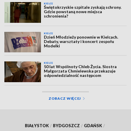
KIELCE
Świętokrzyskie szpitale zyskają schrony.
Gdzie powstaną nowe miejsca
schronienia?
KIELCE
Dzień Młodzieży ponownie w Kielcach.
Debaty, warsztaty i koncert zespołu
Modelki
KIELCE
50 lat Wspólnoty Chleb Życia. Siostra
Małgorzata Chmielewska przekazuje
odpowiedzialność następcom
ZOBACZ WIĘCEJ
BIAŁYSTOK
/
BYDGOSZCZ
/
GDAŃSK
/