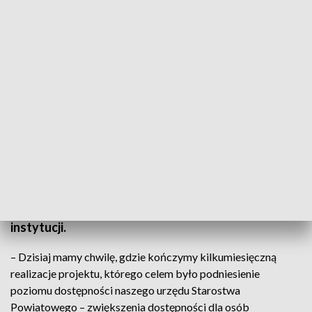
Starachowickie Starostwo Powiatowe przyjazne osobom niepełnosprawnym
W starachowickim starostwie wprowadzono
szereg udogodnień, m.in. dla osób niewidomych i
niesłyszących. W poniedziałek podsumowano
projekt, dzięki któremu zwiększyła się dostępność
instytucji.
– Dzisiaj mamy chwilę, gdzie kończymy kilkumiesięczną
realizacje projektu, którego celem było podniesienie
poziomu dostępności naszego urzędu Starostwa
Powiatowego – zwiększenia dostępności dla osób