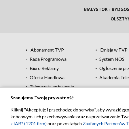
BIAŁYSTOK
/
BYDGO
OLSZTY
Abonament TVP
Emisja w TVP
Rada Programowa
System NOS
Biuro Reklamy
Ogłoszenie pr
Oferta Handlowa
Akademia Tele
Telegazeta ogłoszenia
Szanujemy Twoją prywatność
Regulamin TVP
Kliknij "Akceptuję i przechodzę do serwisu", aby wyrazić zg
końcowym i ich przechowywanie oraz na przetwarzanie Twoich
z IAB* (1201 firm)
oraz pozostałych
Zaufanych Partnerów T