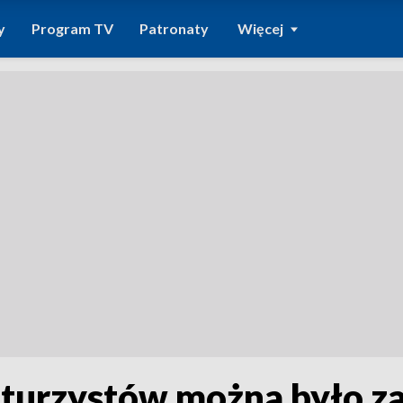
y
Program TV
Patronaty
Więcej
turzystów można było za