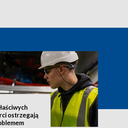
właściwych
rci ostrzegają
roblemem