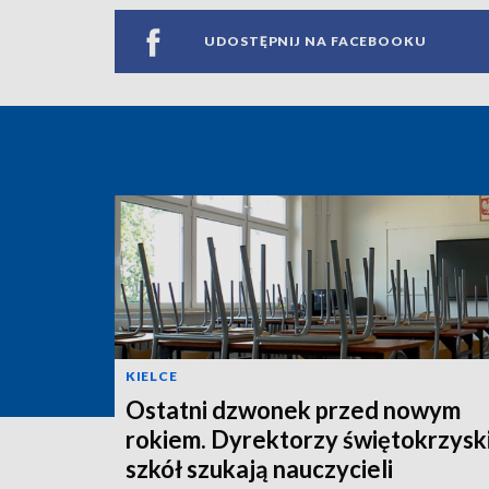
UDOSTĘPNIJ NA FACEBOOKU
KIELCE
Ostatni dzwonek przed nowym
rokiem. Dyrektorzy świętokrzysk
szkół szukają nauczycieli