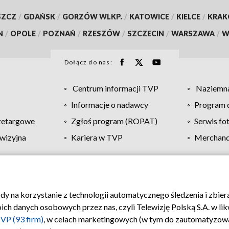
SZCZ
/
GDAŃSK
/
GORZÓW WLKP.
/
KATOWICE
/
KIELCE
/
KRA
N
/
OPOLE
/
POZNAŃ
/
RZESZÓW
/
SZCZECIN
/
WARSZAWA
/
W
Dołącz do nas:
Centrum informacji TVP
Naziemna
Informacje o nadawcy
Program d
zetargowe
Zgłoś program (ROPAT)
Serwis fo
wizyjna
Kariera w TVP
Merchandi
Polityka prywatności
Moje zgody
Pomoc
Biuro re
ody na korzystanie z technologii automatycznego śledzenia i zbie
 danych osobowych przez nas, czyli Telewizję Polską S.A. w likw
VP (93 firm)
, w celach marketingowych (w tym do zautomatyzow