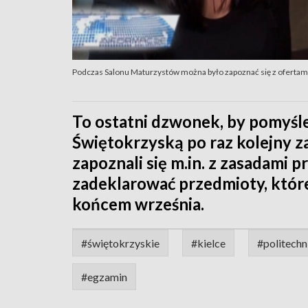
Podczas Salonu Maturzystów można było zapoznać się z ofertami 
To ostatni dzwonek, by pomyśle
Świętokrzyską po raz kolejny 
zapoznali się m.in. z zasadami p
zadeklarować przedmioty, które
końcem września.
#świętokrzyskie
#kielce
#politechn
#egzamin