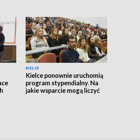
KIELCE
Kielce ponownie uruchomią
ace
program stypendialny. Na
ch
jakie wsparcie mogą liczyć
studenci?