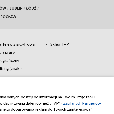
KÓW
/
LUBLIN
/
ŁÓDŹ
/
ROCŁAW
 Telewizja Cyfrowa
Sklep TVP
la prasy
tograficzny
sing (znaki)
klamy
Kontakt
rania danych, dostęp do informacji na Twoim urządzeniu
idacji (zwaną dalej również „TVP”),
Zaufanych Partnerów
anego dopasowania reklam do Twoich zainteresowań i