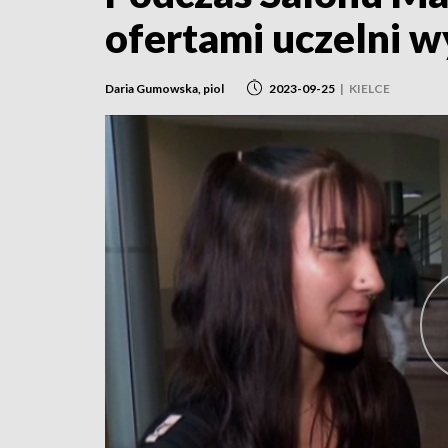
ofertami uczelni wy
Daria Gumowska, piol
2023-09-25
|
KIELCE