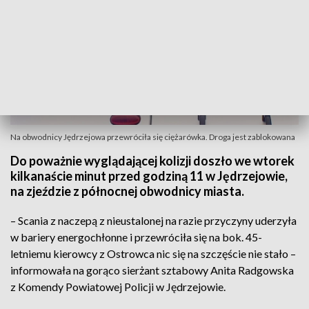
Na obwodnicy Jędrzejowa przewróciła się ciężarówka. Droga jest zablokowana
Do poważnie wyglądającej kolizji doszło we wtorek
kilkanaście minut przed godziną 11 w Jędrzejowie,
na zjeździe z północnej obwodnicy miasta.
– Scania z naczepą z nieustalonej na razie przyczyny uderzyła
w bariery energochłonne i przewróciła się na bok. 45-
letniemu kierowcy z Ostrowca nic się na szczęście nie stało –
informowała na gorąco sierżant sztabowy Anita Radgowska
z Komendy Powiatowej Policji w Jędrzejowie.