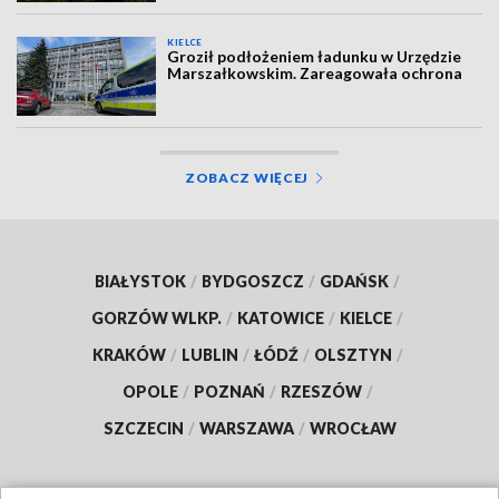
KIELCE
Groził podłożeniem ładunku w Urzędzie
Marszałkowskim. Zareagowała ochrona
ZOBACZ WIĘCEJ
BIAŁYSTOK
/
BYDGOSZCZ
/
GDAŃSK
/
GORZÓW WLKP.
/
KATOWICE
/
KIELCE
/
KRAKÓW
/
LUBLIN
/
ŁÓDŹ
/
OLSZTYN
/
OPOLE
/
POZNAŃ
/
RZESZÓW
/
SZCZECIN
/
WARSZAWA
/
WROCŁAW