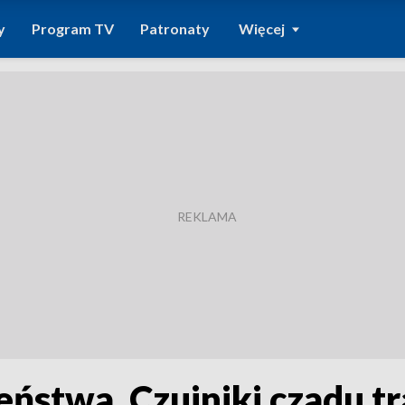
y
Program TV
Patronaty
Więcej
eństwa. Czujniki czadu tr