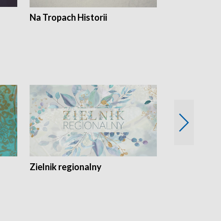
Na Tropach Historii
Szept ziemi
Zielnik regionalny
EkoLogiczni