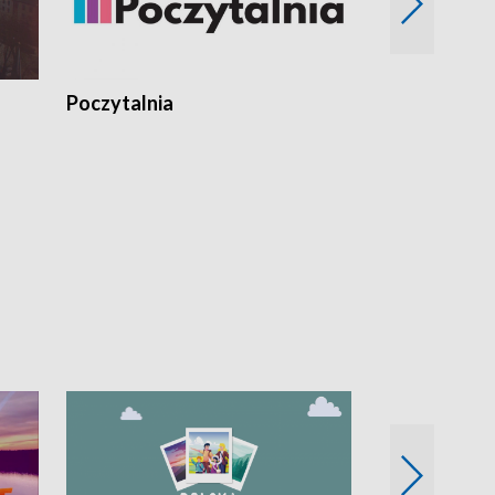
Poczytalnia
Koncerty TV