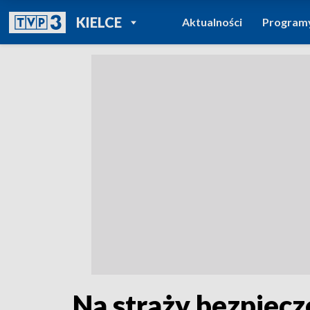
POWRÓT DO
KIELCE
Aktualności
Program
TVP REGIONY
Na straży bezpiecz