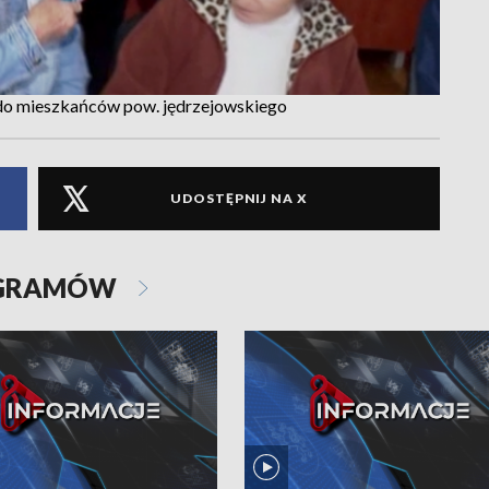
y do mieszkańców pow. jędrzejowskiego
UDOSTĘPNIJ NA X
OGRAMÓW