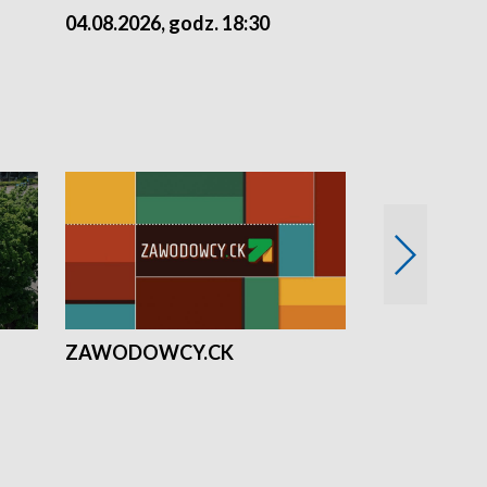
04.08.2026, godz. 18:30
03.08.2026, 
ZAWODOWCY.CK
Solidarni z U