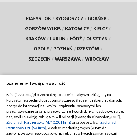
BIAŁYSTOK
/
BYDGOSZCZ
/
GDAŃSK
/
GORZÓW WLKP.
/
KATOWICE
/
KIELCE
/
KRAKÓW
/
LUBLIN
/
ŁÓDŹ
/
OLSZTYN
/
OPOLE
/
POZNAŃ
/
RZESZÓW
/
SZCZECIN
/
WARSZAWA
/
WROCŁAW
Szanujemy Twoją prywatność
Dołącz do nas:
Kliknij "Akceptuję i przechodzę do serwisu", aby wyrazić zgody na
korzystanie z technologii automatycznego śledzenia i zbierania danych,
TVP
dostęp do informacji na Twoim urządzeniu końcowym i ich
Abonament TVP
przechowywanie oraz na przetwarzanie Twoich danych osobowych przez
Regulamin TVP
nas, czyli Telewizję Polską S.A. w likwidacji (zwaną dalej również „TVP”),
Emisja w TVP
Polityka prywatności
Zaufanych Partnerów z IAB* (1201 firm)
oraz pozostałych
Zaufanych
Partnerów TVP (93 firm)
, w celach marketingowych (w tym do
Centrum informacji TVP
Moje zgody
zautomatyzowanego dopasowania reklam do Twoich zainteresowań i