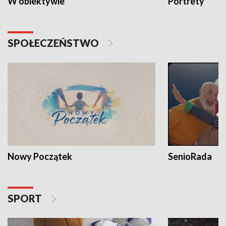
W obiektywie
Portrety
SPOŁECZEŃSTWO
Nowy Początek
SenioRada
SPORT