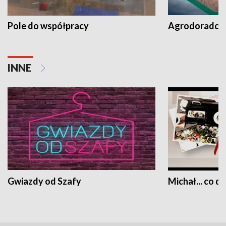
Pole do współpracy
Agrodoradcy 
INNE
Gwiazdy od Szafy
Michał... co dz