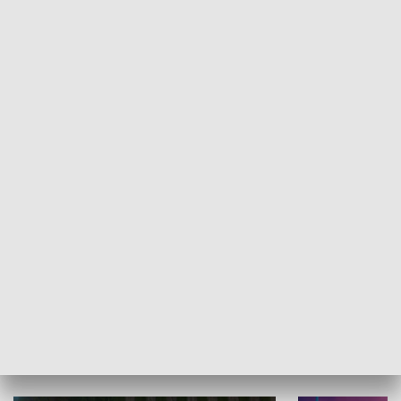
Informator kulturalny
Drzwi do kult
TECHNIKA I MOTORYZACJA
WYPOCZYNEK I REKREACJA