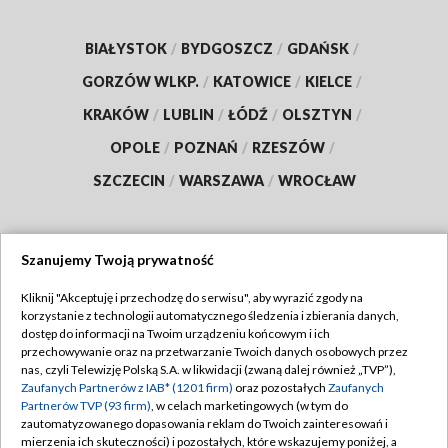
BIAŁYSTOK
/
BYDGOSZCZ
/
GDAŃSK
/
GORZÓW WLKP.
/
KATOWICE
/
KIELCE
/
KRAKÓW
/
LUBLIN
/
ŁÓDŹ
/
OLSZTYN
/
OPOLE
/
POZNAŃ
/
RZESZÓW
/
SZCZECIN
/
WARSZAWA
/
WROCŁAW
Szanujemy Twoją prywatność
Dołącz do nas:
Kliknij "Akceptuję i przechodzę do serwisu", aby wyrazić zgody na
korzystanie z technologii automatycznego śledzenia i zbierania danych,
TVP
dostęp do informacji na Twoim urządzeniu końcowym i ich
Abonament TVP
przechowywanie oraz na przetwarzanie Twoich danych osobowych przez
Regulamin TVP
nas, czyli Telewizję Polską S.A. w likwidacji (zwaną dalej również „TVP”),
Emisja w TVP
Zaufanych Partnerów z IAB* (1201 firm)
oraz pozostałych
Zaufanych
Polityka prywatności
Partnerów TVP (93 firm)
, w celach marketingowych (w tym do
Centrum informacji TVP
Moje zgody
zautomatyzowanego dopasowania reklam do Twoich zainteresowań i
mierzenia ich skuteczności) i pozostałych, które wskazujemy poniżej, a