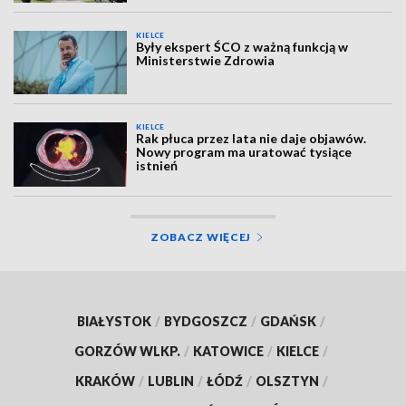
KIELCE
Były ekspert ŚCO z ważną funkcją w
Ministerstwie Zdrowia
KIELCE
Rak płuca przez lata nie daje objawów.
Nowy program ma uratować tysiące
istnień
ZOBACZ WIĘCEJ
BIAŁYSTOK
/
BYDGOSZCZ
/
GDAŃSK
/
GORZÓW WLKP.
/
KATOWICE
/
KIELCE
/
KRAKÓW
/
LUBLIN
/
ŁÓDŹ
/
OLSZTYN
/