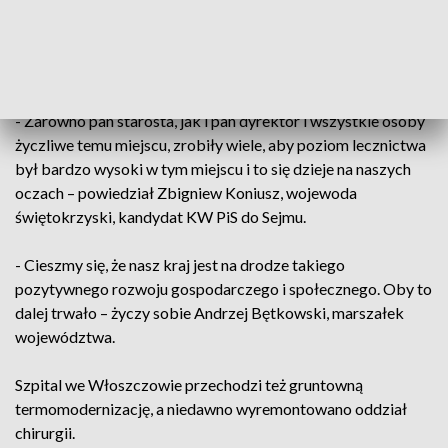
najszybciej powrócić do zdrowia - zaznacza Rafał Krupa,
dyrektor ZOZ Włoszczowa.
Pacjenci pojawią się w nim w przyszłym tygodniu.
- Zarówno pan starosta, jak i pan dyrektor i wszystkie osoby
życzliwe temu miejscu, zrobiły wiele, aby poziom lecznictwa
był bardzo wysoki w tym miejscu i to się dzieje na naszych
oczach – powiedział Zbigniew Koniusz, wojewoda
świętokrzyski, kandydat KW PiS do Sejmu.
- Cieszmy się, że nasz kraj jest na drodze takiego
pozytywnego rozwoju gospodarczego i społecznego. Oby to
dalej trwało – życzy sobie Andrzej Bętkowski, marszałek
województwa.
Szpital we Włoszczowie przechodzi też gruntowną
termomodernizację, a niedawno wyremontowano oddział
chirurgii.