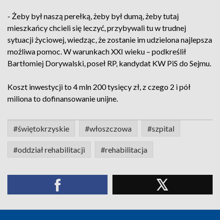
- Żeby był naszą perełką, żeby był dumą, żeby tutaj
mieszkańcy chcieli się leczyć, przybywali tu w trudnej
sytuacji życiowej, wiedząc, że zostanie im udzielona najlepsza
możliwa pomoc. W warunkach XXI wieku – podkreślił
Bartłomiej Dorywalski, poseł RP, kandydat KW PiS do Sejmu.
Koszt inwestycji to 4 mln 200 tysięcy zł, z czego 2 i pół
miliona to dofinansowanie unijne.
#świętokrzyskie
#włoszczowa
#szpital
#oddział rehabilitacji
#rehabilitacja