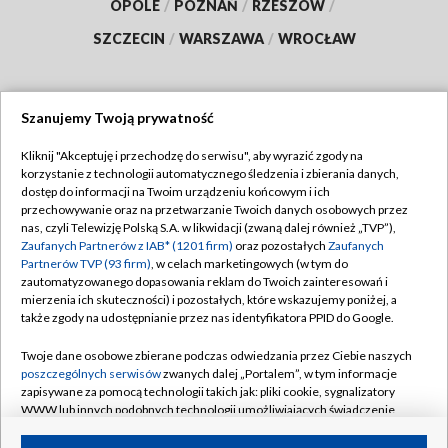
OPOLE
/
POZNAŃ
/
RZESZÓW
/
SZCZECIN
/
WARSZAWA
/
WROCŁAW
Szanujemy Twoją prywatność
Dołącz do nas:
Kliknij "Akceptuję i przechodzę do serwisu", aby wyrazić zgody na
korzystanie z technologii automatycznego śledzenia i zbierania danych,
TVP
dostęp do informacji na Twoim urządzeniu końcowym i ich
Abonament TVP
przechowywanie oraz na przetwarzanie Twoich danych osobowych przez
Regulamin TVP
nas, czyli Telewizję Polską S.A. w likwidacji (zwaną dalej również „TVP”),
Emisja w TVP
Polityka prywatności
Zaufanych Partnerów z IAB* (1201 firm)
oraz pozostałych
Zaufanych
Partnerów TVP (93 firm)
, w celach marketingowych (w tym do
Centrum informacji TVP
Moje zgody
zautomatyzowanego dopasowania reklam do Twoich zainteresowań i
mierzenia ich skuteczności) i pozostałych, które wskazujemy poniżej, a
Naziemna Telewizja Cyfrowa
Pomoc
także zgody na udostępnianie przez nas identyfikatora PPID do Google.
Sklep TVP
Biuro reklamy
Twoje dane osobowe zbierane podczas odwiedzania przez Ciebie naszych
Rada Programowa
Kontakt
poszczególnych serwisów
zwanych dalej „Portalem”, w tym informacje
zapisywane za pomocą technologii takich jak: pliki cookie, sygnalizatory
System NOS
WWW lub innych podobnych technologii umożliwiających świadczenie
dopasowanych i bezpiecznych usług, personalizację treści oraz reklam,
Informacje o nadawcy
Kanały
udostępnianie funkcji mediów społecznościowych oraz analizowanie