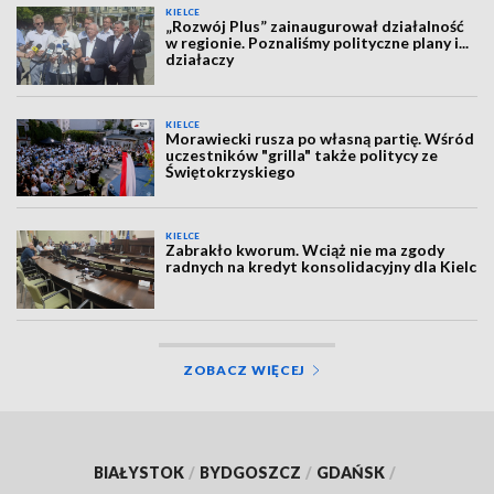
KIELCE
„Rozwój Plus” zainaugurował działalność
w regionie. Poznaliśmy polityczne plany i...
działaczy
KIELCE
Morawiecki rusza po własną partię. Wśród
uczestników "grilla" także politycy ze
Świętokrzyskiego
KIELCE
Zabrakło kworum. Wciąż nie ma zgody
radnych na kredyt konsolidacyjny dla Kielc
ZOBACZ WIĘCEJ
BIAŁYSTOK
/
BYDGOSZCZ
/
GDAŃSK
/