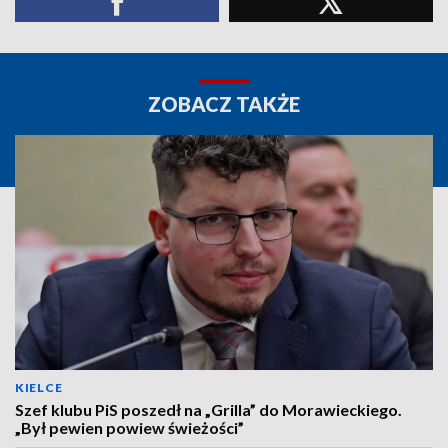
ZOBACZ TAKŻE
KIELCE
Szef klubu PiS poszedł na „Grilla” do Morawieckiego.
„Był pewien powiew świeżości”