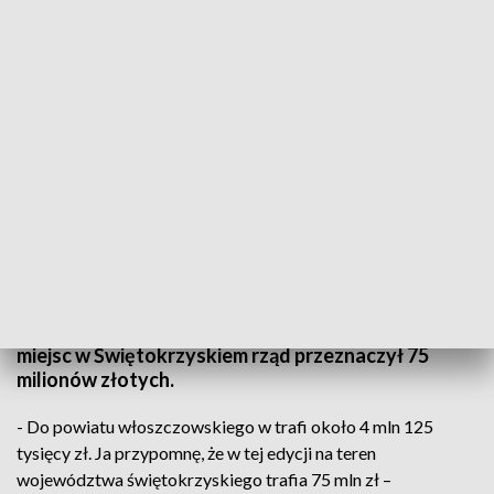
Powiat włoszczowski może wyremontować ważne zabytki. Ponad 4 miliony
złotych dofinansowania
Remontu doczekają się zabytki z powiatu
włoszczowskiego. W sumie na ratowanie ważnych
miejsc w Świętokrzyskiem rząd przeznaczył 75
milionów złotych.
- Do powiatu włoszczowskiego w trafi około 4 mln 125
tysięcy zł. Ja przypomnę, że w tej edycji na teren
województwa świętokrzyskiego trafia 75 mln zł –