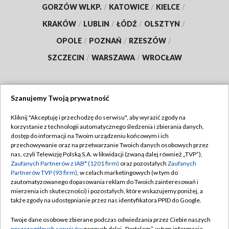
GORZÓW WLKP.
/
KATOWICE
/
KIELCE
/
KRAKÓW
/
LUBLIN
/
ŁÓDŹ
/
OLSZTYN
/
OPOLE
/
POZNAŃ
/
RZESZÓW
/
SZCZECIN
/
WARSZAWA
/
WROCŁAW
Szanujemy Twoją prywatność
Dołącz do nas:
Kliknij "Akceptuję i przechodzę do serwisu", aby wyrazić zgody na
korzystanie z technologii automatycznego śledzenia i zbierania danych,
TVP
dostęp do informacji na Twoim urządzeniu końcowym i ich
Abonament TVP
przechowywanie oraz na przetwarzanie Twoich danych osobowych przez
Regulamin TVP
nas, czyli Telewizję Polską S.A. w likwidacji (zwaną dalej również „TVP”),
Emisja w TVP
Polityka prywatności
Zaufanych Partnerów z IAB* (1201 firm)
oraz pozostałych
Zaufanych
Partnerów TVP (93 firm)
, w celach marketingowych (w tym do
Centrum informacji TVP
Moje zgody
zautomatyzowanego dopasowania reklam do Twoich zainteresowań i
mierzenia ich skuteczności) i pozostałych, które wskazujemy poniżej, a
Naziemna Telewizja Cyfrowa
Pomoc
także zgody na udostępnianie przez nas identyfikatora PPID do Google.
Sklep TVP
Biuro reklamy
Twoje dane osobowe zbierane podczas odwiedzania przez Ciebie naszych
Rada Programowa
poszczególnych serwisów
zwanych dalej „Portalem”, w tym informacje