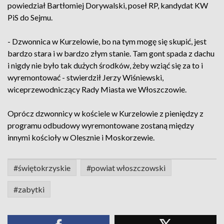
powiedział Bartłomiej Dorywalski, poseł RP, kandydat KW
PiS do Sejmu.
- Dzwonnica w Kurzelowie, bo na tym mogę się skupić, jest
bardzo stara i w bardzo złym stanie. Tam gont spada z dachu
i nigdy nie było tak dużych środków, żeby wziąć się za to i
wyremontować - stwierdził Jerzy Wiśniewski,
wiceprzewodniczący Rady Miasta we Włoszczowie.
Oprócz dzwonnicy w kościele w Kurzelowie z pieniędzy z
programu odbudowy wyremontowane zostaną między
innymi kościoły w Olesznie i Moskorzewie.
#świętokrzyskie
#powiat włoszczowski
#zabytki