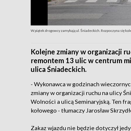
W piątek drogowcy zamykają ul. Śniadeckich. Rozpoczyna się ko
Kolejne zmiany w organizacji r
remontem 13 ulic w centrum mia
ulica Śniadeckich.
- Wykonawca w godzinach wieczornych
zmiany w organizacji ruchu na ulicy 
Wolności a ulicą Seminaryjską. Ten fr
kołowego - tłumaczy Jarosław Skrzydł
Zakaz wjazdu nie będzie dotyczył jedyn