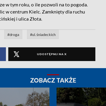
cze w tym roku, o ile pozwoli na to pogoda.
ic w centrum Kielc. Zamknięty dla ruchu
ńskiej i ulica Złota.
#droga
#ul. śniadeckich
UDOSTĘPNIJ NA X
ZOBACZ TAKŻE