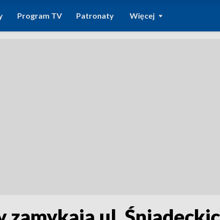
y
Program TV
Patronaty
Więcej
 zamykają ul. Śniadeckic