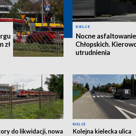
KIELCE
argu
Nocne asfaltowanie
n zł
Chłopskich. Kierow
utrudnienia
KIELCE
ory do likwidacji, nowa
Kolejna kielecka ulica