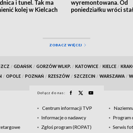
nica i tunel. Tak ma
wyremontowana. Od
mienić kolej w Kielcach
poniedziałku wróci sta
organizacja ruchu
ZOBACZ WIĘCEJ
SZCZ
/
GDAŃSK
/
GORZÓW WLKP.
/
KATOWICE
/
KIELCE
/
KRA
N
/
OPOLE
/
POZNAŃ
/
RZESZÓW
/
SZCZECIN
/
WARSZAWA
/
W
Dołącz do nas:
Centrum informacji TVP
Naziemna
Informacje o nadawcy
Program d
zetargowe
Zgłoś program (ROPAT)
Serwis fo