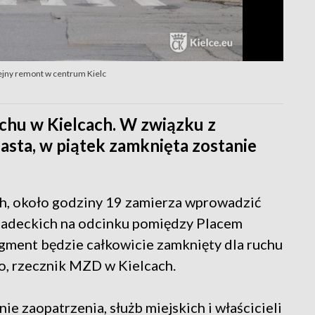
lejny remont w centrum Kielc
uchu w Kielcach. W związku z
sta, w piątek zamknięta zostanie
, około godziny 19 zamierza wprowadzić
Śniadeckich na odcinku pomiędzy Placem
agment będzie całkowicie zamknięty dla ruchu
o, rzecznik MZD w Kielcach.
ie zaopatrzenia, służb miejskich i właścicieli