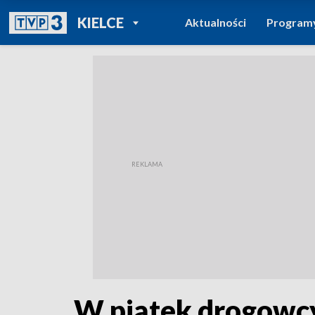
POWRÓT DO
KIELCE
Aktualności
Program
TVP REGIONY
W piątek drogowcy