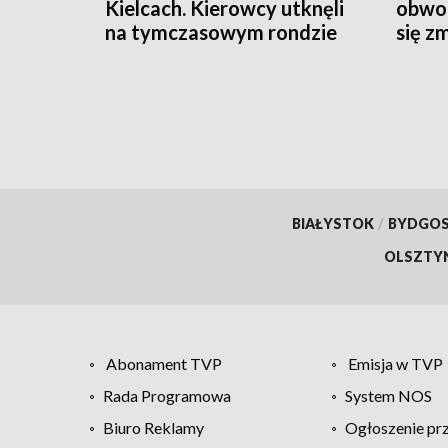
Kielcach. Kierowcy utknęli
obwod
na tymczasowym rondzie
się z
BIAŁYSTOK
/
BYDGO
OLSZTY
Abonament TVP
Emisja w TVP
Rada Programowa
System NOS
Biuro Reklamy
Ogłoszenie pr