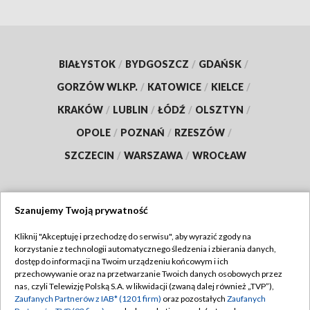
BIAŁYSTOK
/
BYDGOSZCZ
/
GDAŃSK
/
GORZÓW WLKP.
/
KATOWICE
/
KIELCE
/
KRAKÓW
/
LUBLIN
/
ŁÓDŹ
/
OLSZTYN
/
OPOLE
/
POZNAŃ
/
RZESZÓW
/
SZCZECIN
/
WARSZAWA
/
WROCŁAW
Szanujemy Twoją prywatność
Dołącz do nas:
Kliknij "Akceptuję i przechodzę do serwisu", aby wyrazić zgody na
korzystanie z technologii automatycznego śledzenia i zbierania danych,
TVP
dostęp do informacji na Twoim urządzeniu końcowym i ich
Abonament TVP
przechowywanie oraz na przetwarzanie Twoich danych osobowych przez
Regulamin TVP
nas, czyli Telewizję Polską S.A. w likwidacji (zwaną dalej również „TVP”),
Emisja w TVP
Zaufanych Partnerów z IAB* (1201 firm)
oraz pozostałych
Zaufanych
Polityka prywatności