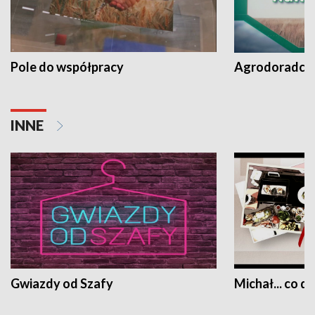
Pole do współpracy
Agrodoradcy 
INNE
Gwiazdy od Szafy
Michał... co dz