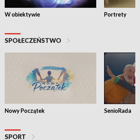
W obiektywie
Portrety
SPOŁECZEŃSTWO
Nowy Początek
SenioRada
SPORT