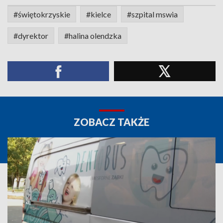
#świętokrzyskie
#kielce
#szpital mswia
#dyrektor
#halina olendzka
ZOBACZ TAKŻE