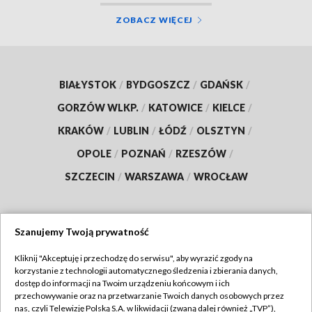
ZOBACZ WIĘCEJ
BIAŁYSTOK
/
BYDGOSZCZ
/
GDAŃSK
/
GORZÓW WLKP.
/
KATOWICE
/
KIELCE
/
KRAKÓW
/
LUBLIN
/
ŁÓDŹ
/
OLSZTYN
/
OPOLE
/
POZNAŃ
/
RZESZÓW
/
SZCZECIN
/
WARSZAWA
/
WROCŁAW
Szanujemy Twoją prywatność
Dołącz do nas:
Kliknij "Akceptuję i przechodzę do serwisu", aby wyrazić zgody na
korzystanie z technologii automatycznego śledzenia i zbierania danych,
TVP
dostęp do informacji na Twoim urządzeniu końcowym i ich
Abonament TVP
przechowywanie oraz na przetwarzanie Twoich danych osobowych przez
Regulamin TVP
nas, czyli Telewizję Polską S.A. w likwidacji (zwaną dalej również „TVP”),