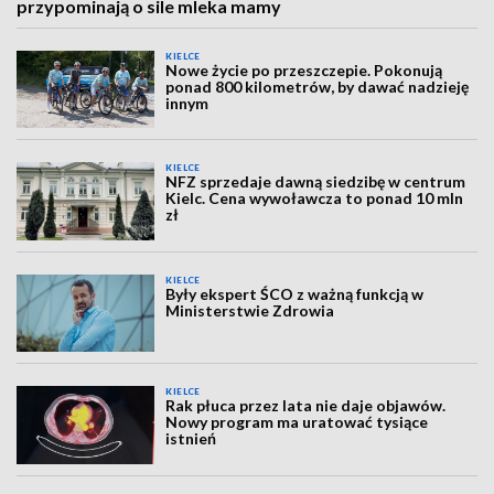
przypominają o sile mleka mamy
KIELCE
Nowe życie po przeszczepie. Pokonują
ponad 800 kilometrów, by dawać nadzieję
innym
KIELCE
NFZ sprzedaje dawną siedzibę w centrum
Kielc. Cena wywoławcza to ponad 10 mln
zł
KIELCE
Były ekspert ŚCO z ważną funkcją w
Ministerstwie Zdrowia
KIELCE
Rak płuca przez lata nie daje objawów.
Nowy program ma uratować tysiące
istnień