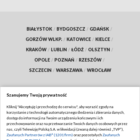
BIAŁYSTOK
/
BYDGOSZCZ
/
GDAŃSK
/
GORZÓW WLKP.
/
KATOWICE
/
KIELCE
/
KRAKÓW
/
LUBLIN
/
ŁÓDŹ
/
OLSZTYN
/
OPOLE
/
POZNAŃ
/
RZESZÓW
/
SZCZECIN
/
WARSZAWA
/
WROCŁAW
Szanujemy Twoją prywatność
Dołącz do nas:
Kliknij "Akceptuję i przechodzę do serwisu", aby wyrazić zgody na
korzystanie z technologii automatycznego śledzenia i zbierania danych,
TVP
dostęp do informacji na Twoim urządzeniu końcowym i ich
Abonament TVP
przechowywanie oraz na przetwarzanie Twoich danych osobowych przez
Regulamin TVP
nas, czyli Telewizję Polską S.A. w likwidacji (zwaną dalej również „TVP”),
Emisja w TVP
Zaufanych Partnerów z IAB* (1201 firm)
oraz pozostałych
Zaufanych
Polityka prywatności