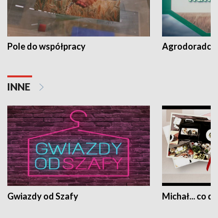
Pole do współpracy
Agrodoradcy 
INNE
Gwiazdy od Szafy
Michał... co dz