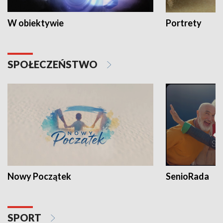
W obiektywie
Portrety
SPOŁECZEŃSTWO
Nowy Początek
SenioRada
SPORT