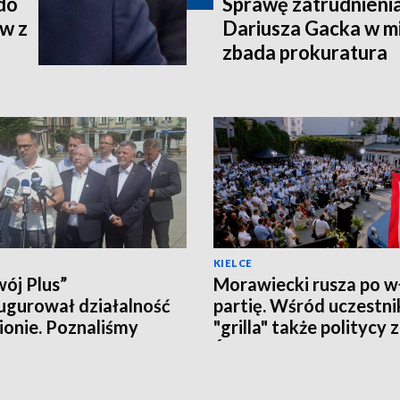
 do
Sprawę zatrudnieni
w z
Dariusza Gacka w mi
zbada prokuratura
KIELCE
ój Plus”
Morawiecki rusza po w
ugurował działalność
partię. Wśród uczestn
ionie. Poznaliśmy
"grilla" także politycy 
czne plany i... działaczy
Świętokrzyskiego