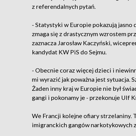
z referendalnych pytań.
- Statystyki w Europie pokazują jasno
zmaga się z drastycznym wzrostem prz
zaznacza Jarosław Kaczyński, wiceprem
kandydat KW PiS do Sejmu.
- Obecnie coraz więcej dzieci i niewin
mi wyrazić jak poważna jest sytuacja. 
Żaden inny kraj w Europie nie był św
gangi i pokonamy je - przekonuje Ulf K
We Francji kolejne ofiary strzelaniny.
imigranckich gangów narkotykowych zg