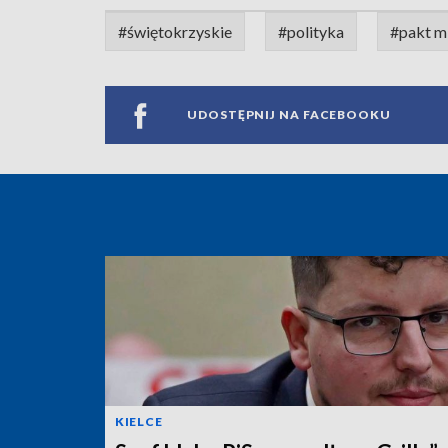
#świętokrzyskie
#polityka
#pakt m
UDOSTĘPNIJ NA FACEBOOKU
KIELCE