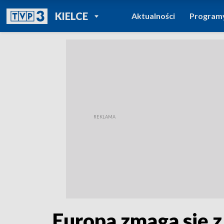
POWRÓT DO
KIELCE
Aktualności
Program
TVP REGIONY
Europa zmaga się z