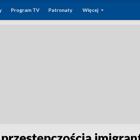
y
Program TV
Patronaty
Więcej
 przestępczością imigran