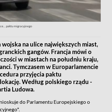
chce… paktu migracyjnego
wojska na ulice największych miast,
igranckich gangów. Francja mówi o
zości w miastach na południu kraju,
granci. Tymczasem w Europarlamencie
cedura przyjęcia paktu
lokację. Według polskiego rządu -
artia Ludowa.
 wnioskuje do Parlamentu Europejskiego o
cyjnego".