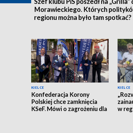
Szef klubu PiS poszedł na „Grilla”
Morawieckiego. Których politykó
regionu można było tam spotkać?
KIELCE
KIELCE
Konfederacja Korony
„Rozw
Polskiej chce zamknięcia
zaina
KSeF. Mówi o zagrożeniu dla
w reg
firm
polity