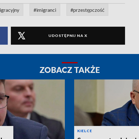
igracyjny
#imigranci
#przestępczość
UDOSTĘPNIJ NA X
ZOBACZ TAKŻE
KIELCE