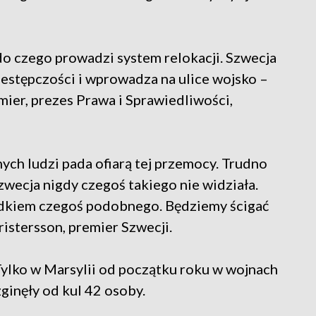
 do czego prowadzi system relokacji. Szwecja
estępczości i wprowadza na ulice wojsko –
ier, prezes Prawa i Sprawiedliwości,
nych ludzi pada ofiarą tej przemocy. Trudno
Szwecja nigdy czegoś takiego nie widziała.
iadkiem czegoś podobnego. Będziemy ścigać
ristersson, premier Szwecji.
 Tylko w Marsylii od początku roku w wojnach
inęły od kul 42 osoby.