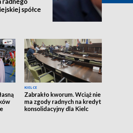
a radnego
ejskiej spółce
KIELCE
łasną
Zabrakło kworum. Wciąż nie
ików
ma zgody radnych na kredyt
ze
konsolidacyjny dla Kielc