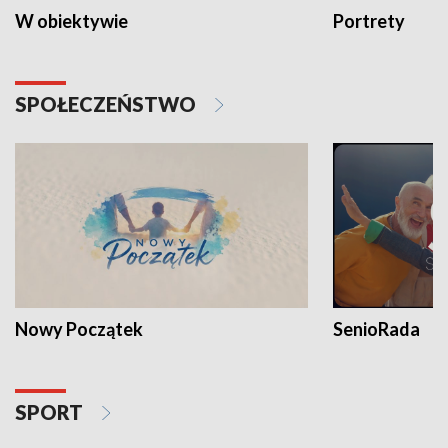
W obiektywie
Portrety
SPOŁECZEŃSTWO
Nowy Początek
SenioRada
SPORT