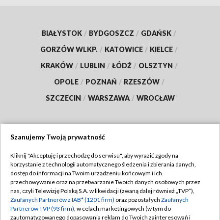
BIAŁYSTOK
/
BYDGOSZCZ
/
GDAŃSK
/
GORZÓW WLKP.
/
KATOWICE
/
KIELCE
/
KRAKÓW
/
LUBLIN
/
ŁÓDŹ
/
OLSZTYN
/
OPOLE
/
POZNAŃ
/
RZESZÓW
/
SZCZECIN
/
WARSZAWA
/
WROCŁAW
Szanujemy Twoją prywatność
Dołącz do nas:
Kliknij "Akceptuję i przechodzę do serwisu", aby wyrazić zgody na
korzystanie z technologii automatycznego śledzenia i zbierania danych,
TVP
dostęp do informacji na Twoim urządzeniu końcowym i ich
Abonament TVP
przechowywanie oraz na przetwarzanie Twoich danych osobowych przez
Regulamin TVP
nas, czyli Telewizję Polską S.A. w likwidacji (zwaną dalej również „TVP”),
Emisja w TVP
Zaufanych Partnerów z IAB* (1201 firm)
oraz pozostałych
Zaufanych
Polityka prywatności
Partnerów TVP (93 firm)
, w celach marketingowych (w tym do
Centrum informacji TVP
Moje zgody
zautomatyzowanego dopasowania reklam do Twoich zainteresowań i