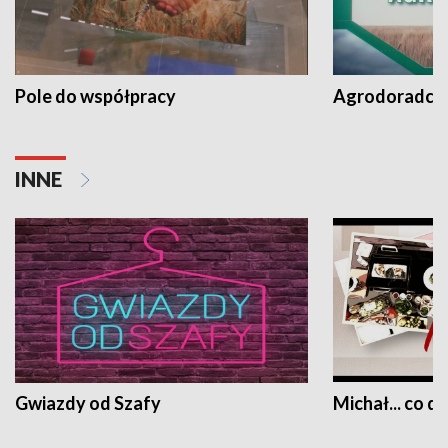
Pole do współpracy
Agrodoradcy 
INNE
Gwiazdy od Szafy
Michał... co dz