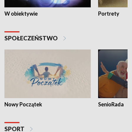
W obiektywie
Portrety
SPOŁECZEŃSTWO
Nowy Początek
SenioRada
SPORT