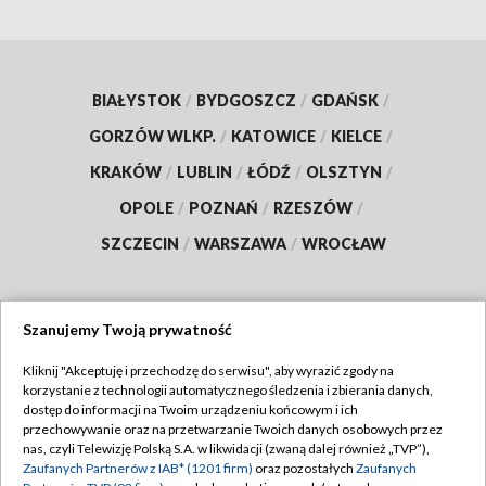
BIAŁYSTOK
/
BYDGOSZCZ
/
GDAŃSK
/
GORZÓW WLKP.
/
KATOWICE
/
KIELCE
/
KRAKÓW
/
LUBLIN
/
ŁÓDŹ
/
OLSZTYN
/
OPOLE
/
POZNAŃ
/
RZESZÓW
/
SZCZECIN
/
WARSZAWA
/
WROCŁAW
Szanujemy Twoją prywatność
Dołącz do nas:
Kliknij "Akceptuję i przechodzę do serwisu", aby wyrazić zgody na
korzystanie z technologii automatycznego śledzenia i zbierania danych,
TVP
dostęp do informacji na Twoim urządzeniu końcowym i ich
Abonament TVP
przechowywanie oraz na przetwarzanie Twoich danych osobowych przez
Regulamin TVP
nas, czyli Telewizję Polską S.A. w likwidacji (zwaną dalej również „TVP”),
Emisja w TVP
Zaufanych Partnerów z IAB* (1201 firm)
oraz pozostałych
Zaufanych
Polityka prywatności