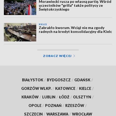
Morawiecki rusza po własną partię. Wśród
uczestników "grilla" także politycy ze
Świętokrzyskiego
KIELCE
Zabrakło kworum. Wciąż nie ma zgody
radnych na kredyt konsolidacyjny dla Kielc
ZOBACZ WIĘCEJ
BIAŁYSTOK
/
BYDGOSZCZ
/
GDAŃSK
/
GORZÓW WLKP.
/
KATOWICE
/
KIELCE
/
KRAKÓW
/
LUBLIN
/
ŁÓDŹ
/
OLSZTYN
/
OPOLE
/
POZNAŃ
/
RZESZÓW
/
SZCZECIN
/
WARSZAWA
/
WROCŁAW