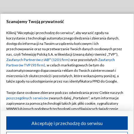
Szanujemy Twoją prywatność
Dołącz do nas:
Kliknij "Akceptuję i przechodzę do serwisu", aby wyrazić zgody na
korzystanie z technologii automatycznego śledzenia i zbierania danych,
TVP
dostęp do informacji na Twoim urządzeniu końcowym i ich
Abonament TVP
przechowywanie oraz na przetwarzanie Twoich danych osobowych przez
Regulamin TVP
nas, czyli Telewizję Polską S.A. w likwidacji (zwaną dalej również „TVP”),
Emisja w TVP
Polityka prywatności
Zaufanych Partnerów z IAB* (1201 firm)
oraz pozostałych
Zaufanych
Partnerów TVP (93 firm)
, w celach marketingowych (w tym do
Centrum informacji TVP
Moje zgody
zautomatyzowanego dopasowania reklam do Twoich zainteresowań i
mierzenia ich skuteczności) i pozostałych, które wskazujemy poniżej, a
Naziemna Telewizja Cyfrowa
Pomoc
także zgody na udostępnianie przez nas identyfikatora PPID do Google.
Sklep TVP
Biuro reklamy
Twoje dane osobowe zbierane podczas odwiedzania przez Ciebie naszych
Rada Programowa
Kontakt
poszczególnych serwisów
zwanych dalej „Portalem”, w tym informacje
zapisywane za pomocą technologii takich jak: pliki cookie, sygnalizatory
System NOS
WWW lub innych podobnych technologii umożliwiających świadczenie
dopasowanych i bezpiecznych usług, personalizację treści oraz reklam,
Informacje o nadawcy
Kanały
udostępnianie funkcji mediów społecznościowych oraz analizowanie
Akceptuję i przechodzę do serwisu
ruchu w Internecie.
Program dla prasy
©2026 Telewizja Polska S.A. w likwidacji