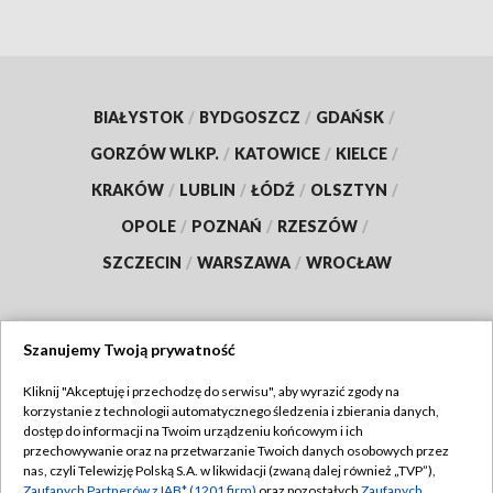
BIAŁYSTOK
/
BYDGOSZCZ
/
GDAŃSK
/
GORZÓW WLKP.
/
KATOWICE
/
KIELCE
/
KRAKÓW
/
LUBLIN
/
ŁÓDŹ
/
OLSZTYN
/
OPOLE
/
POZNAŃ
/
RZESZÓW
/
SZCZECIN
/
WARSZAWA
/
WROCŁAW
Szanujemy Twoją prywatność
Dołącz do nas:
Kliknij "Akceptuję i przechodzę do serwisu", aby wyrazić zgody na
korzystanie z technologii automatycznego śledzenia i zbierania danych,
TVP
dostęp do informacji na Twoim urządzeniu końcowym i ich
Abonament TVP
przechowywanie oraz na przetwarzanie Twoich danych osobowych przez
Regulamin TVP
nas, czyli Telewizję Polską S.A. w likwidacji (zwaną dalej również „TVP”),
Emisja w TVP
Zaufanych Partnerów z IAB* (1201 firm)
oraz pozostałych
Zaufanych
Polityka prywatności