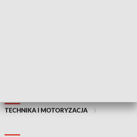
KULTURA I SZTUKA
Informator kulturalny
Drzwi do kult
TECHNIKA I MOTORYZACJA