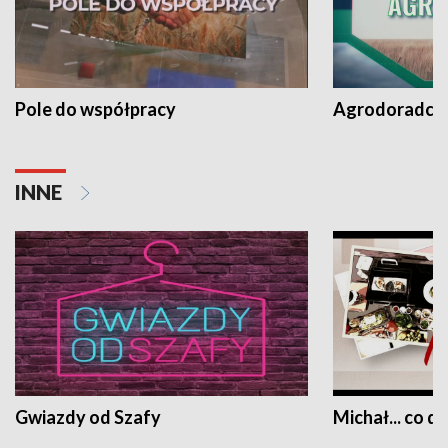
Pole do współpracy
Agrodoradcy 
INNE
Gwiazdy od Szafy
Michał... co dz