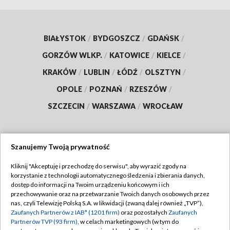
BIAŁYSTOK
/
BYDGOSZCZ
/
GDAŃSK
/
GORZÓW WLKP.
/
KATOWICE
/
KIELCE
/
KRAKÓW
/
LUBLIN
/
ŁÓDŹ
/
OLSZTYN
/
OPOLE
/
POZNAŃ
/
RZESZÓW
/
SZCZECIN
/
WARSZAWA
/
WROCŁAW
Szanujemy Twoją prywatność
Dołącz do nas:
Kliknij "Akceptuję i przechodzę do serwisu", aby wyrazić zgody na
korzystanie z technologii automatycznego śledzenia i zbierania danych,
TVP
dostęp do informacji na Twoim urządzeniu końcowym i ich
Abonament TVP
przechowywanie oraz na przetwarzanie Twoich danych osobowych przez
Regulamin TVP
nas, czyli Telewizję Polską S.A. w likwidacji (zwaną dalej również „TVP”),
Emisja w TVP
Polityka prywatności
Zaufanych Partnerów z IAB* (1201 firm)
oraz pozostałych
Zaufanych
Partnerów TVP (93 firm)
, w celach marketingowych (w tym do
Centrum informacji TVP
Moje zgody