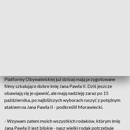
Morawiecki zwrócił jednocześnie uwagę, że dzisiaj mamy do
czynienia z drugim zamachem na Jana Pawła II. - Mamy do
czynienia z zamachem na jego dziedzictwo, na jego myśl, na
jego miłość do Polski - powiedział.
- Są środowiska niestety również bardzo bliskie Platformie
Obywatelskiej, które chcą obalać pomniki Jana Pawła II,
chcą zabierać imię Jana Pawła II szkołom, szpitalom, które
chcą niszczyć jego dobre imię – zaznaczył premier.
- Wiemy też, że filmowcy, reporterzy z bezpośredniego kręgu
Platformy Obywatelskiej już dzisiaj mają przygotowane
filmy szkalujące dobre imię Jana Pawła II. Dziś jeszcze
obawiają się je ujawnić, ale mają nadzieję zaraz po 15
października, po najbliższych wyborach ruszyć z potężnym
atakiem na Jana Pawła II - podkreślił Morawiecki.
- Wzywam zatem moich wszystkich rodaków, którym imię
Jana Pawła II jest bliskie - nasz wielki rodak potrzebuje