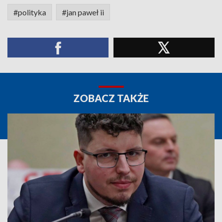
#polityka
#jan paweł ii
ZOBACZ TAKŻE