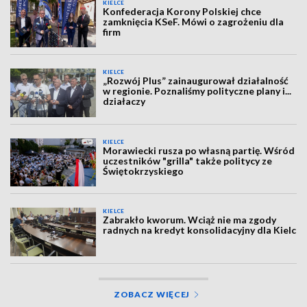
KIELCE
Konfederacja Korony Polskiej chce
zamknięcia KSeF. Mówi o zagrożeniu dla
firm
KIELCE
„Rozwój Plus” zainaugurował działalność
w regionie. Poznaliśmy polityczne plany i...
działaczy
KIELCE
Morawiecki rusza po własną partię. Wśród
uczestników "grilla" także politycy ze
Świętokrzyskiego
KIELCE
Zabrakło kworum. Wciąż nie ma zgody
radnych na kredyt konsolidacyjny dla Kielc
ZOBACZ WIĘCEJ