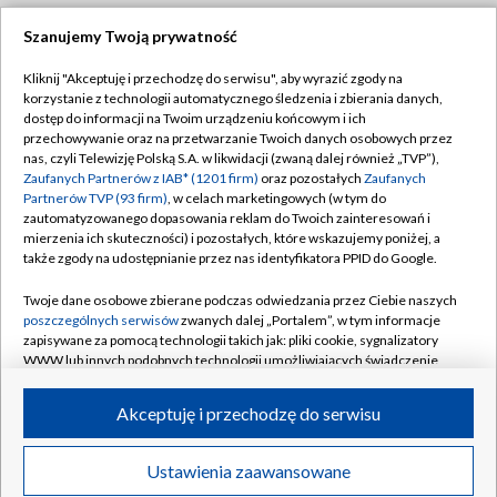
Szanujemy Twoją prywatność
Dołącz do nas:
Kliknij "Akceptuję i przechodzę do serwisu", aby wyrazić zgody na
korzystanie z technologii automatycznego śledzenia i zbierania danych,
TVP
dostęp do informacji na Twoim urządzeniu końcowym i ich
Abonament TVP
przechowywanie oraz na przetwarzanie Twoich danych osobowych przez
Regulamin TVP
nas, czyli Telewizję Polską S.A. w likwidacji (zwaną dalej również „TVP”),
Emisja w TVP
Polityka prywatności
Zaufanych Partnerów z IAB* (1201 firm)
oraz pozostałych
Zaufanych
Partnerów TVP (93 firm)
, w celach marketingowych (w tym do
Centrum informacji TVP
Moje zgody
zautomatyzowanego dopasowania reklam do Twoich zainteresowań i
mierzenia ich skuteczności) i pozostałych, które wskazujemy poniżej, a
Naziemna Telewizja Cyfrowa
Pomoc
także zgody na udostępnianie przez nas identyfikatora PPID do Google.
Sklep TVP
Biuro reklamy
Twoje dane osobowe zbierane podczas odwiedzania przez Ciebie naszych
Rada Programowa
Kontakt
poszczególnych serwisów
zwanych dalej „Portalem”, w tym informacje
zapisywane za pomocą technologii takich jak: pliki cookie, sygnalizatory
System NOS
WWW lub innych podobnych technologii umożliwiających świadczenie
dopasowanych i bezpiecznych usług, personalizację treści oraz reklam,
Informacje o nadawcy
Kanały
udostępnianie funkcji mediów społecznościowych oraz analizowanie
Akceptuję i przechodzę do serwisu
ruchu w Internecie.
Program dla prasy
©2026 Telewizja Polska S.A. w likwidacji
Biuro Reklamy
Twoje dane osobowe zbierane podczas odwiedzania przez Ciebie
Ustawienia zaawansowane
poszczególnych serwisów
na Portalu, takie jak adresy IP, identyfikatory
Ogłoszenie przetargowe