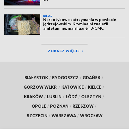
KIELCE
Narkotykowe zatrzymania w powiecie
jędrzejowskim. Kryminalni znaleźli
amfetaminę, marihuanę i 3-CMC
ZOBACZ WIĘCEJ
BIAŁYSTOK
/
BYDGOSZCZ
/
GDAŃSK
/
GORZÓW WLKP.
/
KATOWICE
/
KIELCE
/
KRAKÓW
/
LUBLIN
/
ŁÓDŹ
/
OLSZTYN
/
OPOLE
/
POZNAŃ
/
RZESZÓW
/
SZCZECIN
/
WARSZAWA
/
WROCŁAW