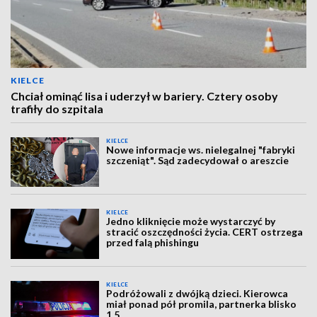
KIELCE
Chciał ominąć lisa i uderzył w bariery. Cztery osoby
trafiły do szpitala
KIELCE
Nowe informacje ws. nielegalnej "fabryki
szczeniąt". Sąd zadecydował o areszcie
KIELCE
Jedno kliknięcie może wystarczyć by
stracić oszczędności życia. CERT ostrzega
przed falą phishingu
KIELCE
Podróżowali z dwójką dzieci. Kierowca
miał ponad pół promila, partnerka blisko
1,5