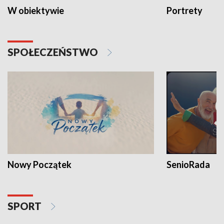
W obiektywie
Portrety
SPOŁECZEŃSTWO
Nowy Początek
SenioRada
SPORT