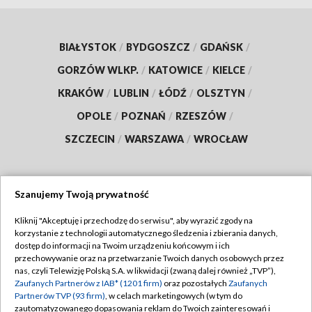
BIAŁYSTOK
/
BYDGOSZCZ
/
GDAŃSK
/
GORZÓW WLKP.
/
KATOWICE
/
KIELCE
/
KRAKÓW
/
LUBLIN
/
ŁÓDŹ
/
OLSZTYN
/
OPOLE
/
POZNAŃ
/
RZESZÓW
/
SZCZECIN
/
WARSZAWA
/
WROCŁAW
Szanujemy Twoją prywatność
Dołącz do nas:
Kliknij "Akceptuję i przechodzę do serwisu", aby wyrazić zgody na
korzystanie z technologii automatycznego śledzenia i zbierania danych,
TVP
dostęp do informacji na Twoim urządzeniu końcowym i ich
Abonament TVP
przechowywanie oraz na przetwarzanie Twoich danych osobowych przez
Regulamin TVP
nas, czyli Telewizję Polską S.A. w likwidacji (zwaną dalej również „TVP”),
Emisja w TVP
Zaufanych Partnerów z IAB* (1201 firm)
oraz pozostałych
Zaufanych
Polityka prywatności
Partnerów TVP (93 firm)
, w celach marketingowych (w tym do
Centrum informacji TVP
Moje zgody
zautomatyzowanego dopasowania reklam do Twoich zainteresowań i