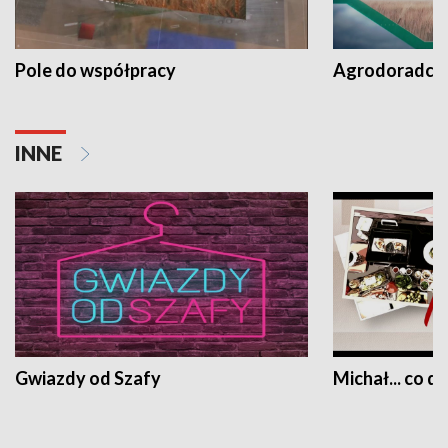
Pole do współpracy
Agrodoradcy 
INNE
Gwiazdy od Szafy
Michał... co dz