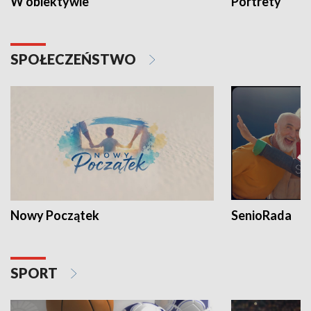
W obiektywie
Portrety
SPOŁECZEŃSTWO
Nowy Początek
SenioRada
SPORT