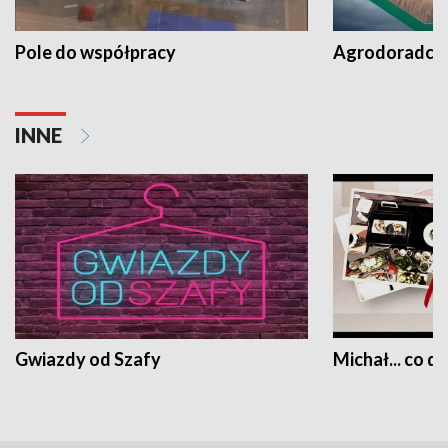
Pole do współpracy
Agrodoradcy 
INNE
Gwiazdy od Szafy
Michał... co dz