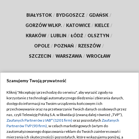
BIAŁYSTOK
/
BYDGOSZCZ
/
GDAŃSK
/
GORZÓW WLKP.
/
KATOWICE
/
KIELCE
/
KRAKÓW
/
LUBLIN
/
ŁÓDŹ
/
OLSZTYN
/
OPOLE
/
POZNAŃ
/
RZESZÓW
/
SZCZECIN
/
WARSZAWA
/
WROCŁAW
Szanujemy Twoją prywatność
Dołącz do nas:
Kliknij "Akceptuję i przechodzę do serwisu", aby wyrazić zgody na
korzystanie z technologii automatycznego śledzenia i zbierania danych,
TVP
dostęp do informacji na Twoim urządzeniu końcowym i ich
Abonament TVP
przechowywanie oraz na przetwarzanie Twoich danych osobowych przez
Regulamin TVP
nas, czyli Telewizję Polską S.A. w likwidacji (zwaną dalej również „TVP”),
Emisja w TVP
Zaufanych Partnerów z IAB* (1201 firm)
oraz pozostałych
Zaufanych
Polityka prywatności
Partnerów TVP (93 firm)
, w celach marketingowych (w tym do
Centrum informacji TVP
Moje zgody
zautomatyzowanego dopasowania reklam do Twoich zainteresowań i
mierzenia ich skuteczności) i pozostałych, które wskazujemy poniżej, a