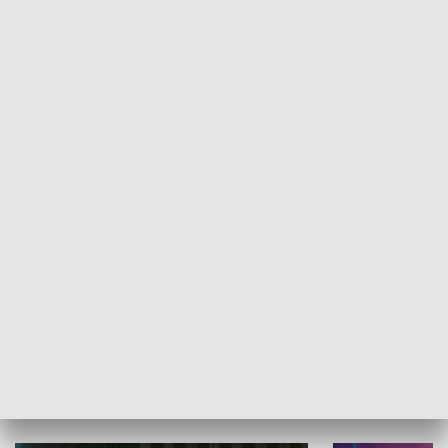
Informator kulturalny
Drzwi do kult
TECHNIKA I MOTORYZACJA
WYPOCZYNEK I REKREACJA