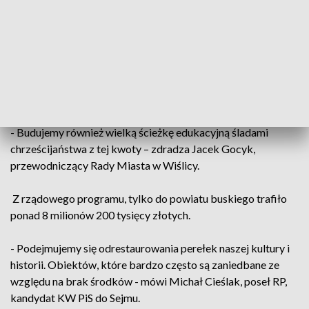
Te prace zostaną przeprowadza dzięki środkom z
Rządowego Programu Odbudowy Zabytków. W sumie do
Wiślicy z drugiego naboru trafiło blisko 3,5 miliona złotych.
Pieniądze pozwolą przeprowadzenie wielu prac na rzecz
zabytków, ale też na budowę nowej infrastruktury
turystycznej.
- Budujemy również wielką ścieżkę edukacyjną śladami
chrześcijaństwa z tej kwoty – zdradza Jacek Gocyk,
przewodniczący Rady Miasta w Wiślicy.
Z rządowego programu, tylko do powiatu buskiego trafiło
ponad 8 milionów 200 tysięcy złotych.
- Podejmujemy się odrestaurowania perełek naszej kultury i
historii. Obiektów, które bardzo często są zaniedbane ze
względu na brak środków - mówi Michał Cieślak, poseł RP,
kandydat KW PiS do Sejmu.