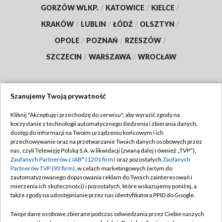
GORZÓW WLKP.
/
KATOWICE
/
KIELCE
/
KRAKÓW
/
LUBLIN
/
ŁÓDŹ
/
OLSZTYN
/
OPOLE
/
POZNAŃ
/
RZESZÓW
/
SZCZECIN
/
WARSZAWA
/
WROCŁAW
Szanujemy Twoją prywatność
Dołącz do nas:
Kliknij "Akceptuję i przechodzę do serwisu", aby wyrazić zgody na
korzystanie z technologii automatycznego śledzenia i zbierania danych,
TVP
dostęp do informacji na Twoim urządzeniu końcowym i ich
Abonament TVP
przechowywanie oraz na przetwarzanie Twoich danych osobowych przez
Regulamin TVP
nas, czyli Telewizję Polską S.A. w likwidacji (zwaną dalej również „TVP”),
Emisja w TVP
Polityka prywatności
Zaufanych Partnerów z IAB* (1201 firm)
oraz pozostałych
Zaufanych
Partnerów TVP (93 firm)
, w celach marketingowych (w tym do
Centrum informacji TVP
Moje zgody
zautomatyzowanego dopasowania reklam do Twoich zainteresowań i
mierzenia ich skuteczności) i pozostałych, które wskazujemy poniżej, a
Naziemna Telewizja Cyfrowa
Pomoc
także zgody na udostępnianie przez nas identyfikatora PPID do Google.
Sklep TVP
Biuro reklamy
Twoje dane osobowe zbierane podczas odwiedzania przez Ciebie naszych
Rada Programowa