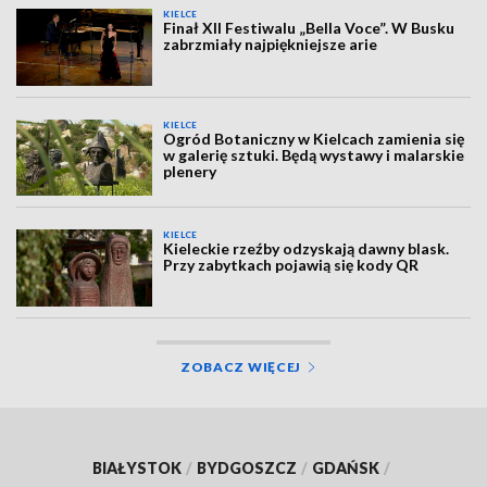
KIELCE
Finał XII Festiwalu „Bella Voce”. W Busku
zabrzmiały najpiękniejsze arie
KIELCE
Ogród Botaniczny w Kielcach zamienia się
w galerię sztuki. Będą wystawy i malarskie
plenery
KIELCE
Kieleckie rzeźby odzyskają dawny blask.
Przy zabytkach pojawią się kody QR
ZOBACZ WIĘCEJ
BIAŁYSTOK
/
BYDGOSZCZ
/
GDAŃSK
/