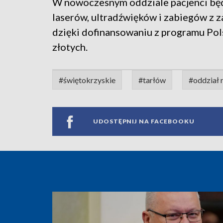
W nowoczesnym oddziale pacjenci będą
laserów, ultradźwięków i zabiegów z z
dzięki dofinansowaniu z programu Pols
złotych.
#świętokrzyskie
#tarłów
#oddział r
UDOSTĘPNIJ NA FACEBOOKU