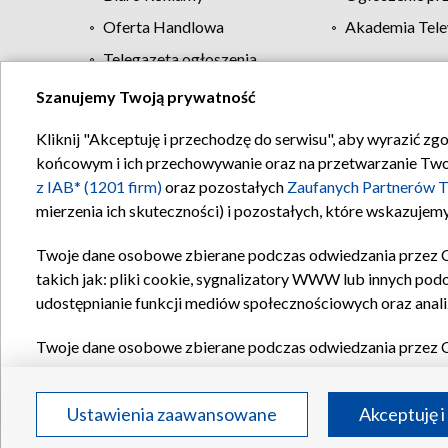
Oferta Handlowa
Akademia Tele
Telegazeta ogłoszenia
Szanujemy Twoją prywatność
Regulamin TVP
Kliknij "Akceptuję i przechodzę do serwisu", aby wyrazić zg
końcowym i ich przechowywanie oraz na przetwarzanie Twoich
z IAB* (1201 firm)
oraz pozostałych
Zaufanych Partnerów T
mierzenia ich skuteczności) i pozostałych, które wskazujemy
Twoje dane osobowe zbierane podczas odwiedzania przez 
takich jak: pliki cookie, sygnalizatory WWW lub innych pod
udostępnianie funkcji mediów społecznościowych oraz anali
Twoje dane osobowe zbierane podczas odwiedzania przez 
plików cookie, informacje o Twoich wyszukiwaniach w serwi
Partnerów TVP
dla realizacji następujących celów i funkc
Ustawienia zaawansowane
Akceptuję i
reklam, tworzenia profilu spersonalizowanych reklam, tworz
treści, stosowania badań rynkowych w celu generowania op