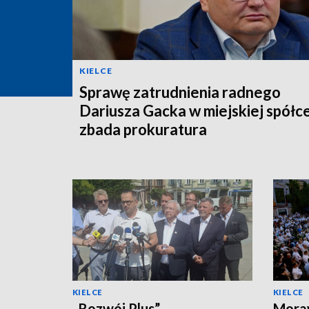
KIELCE
Sprawę zatrudnienia radnego
Dariusza Gacka w miejskiej spółc
zbada prokuratura
KIELCE
KIELCE
„Rozwój Plus”
Moraw