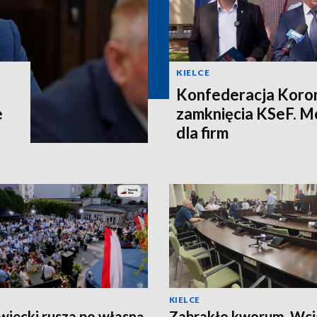
KIELCE
Konfederacja Koron
e
zamknięcia KSeF. M
dla firm
KIELCE
iecki rusza po własną
Zabrakło kworum. Wcią