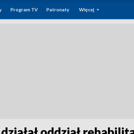
y
Program TV
Patronaty
Więcej
ziałał oddział rehabilita