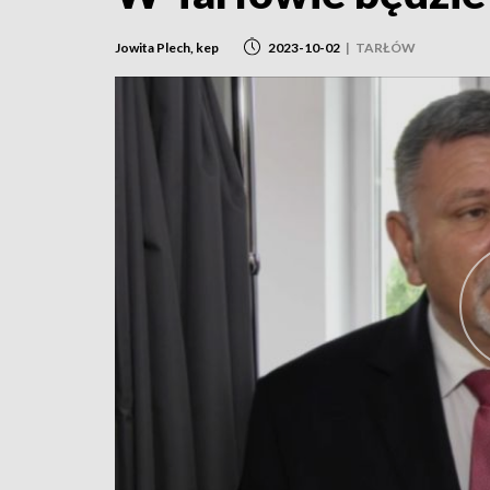
Jowita Plech, kep
2023-10-02
|
TARŁÓW