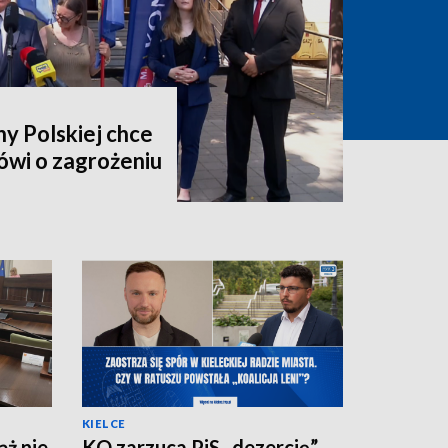
y Polskiej chce
ówi o zagrożeniu
KIELCE
ż nie
KO zarzuca PiS „dezercję”,