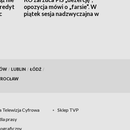
kredyt
opozycja mówi o „farsie”. W
c
piątek sesja nadzwyczajna w
kieleckim ratuszu
KÓW
/
LUBLIN
/
ŁÓDŹ
/
ROCŁAW
 Telewizja Cyfrowa
Sklep TVP
la prasy
tograficzny