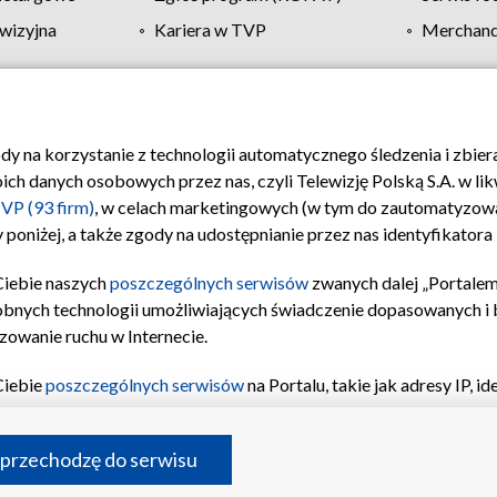
wizyjna
Kariera w TVP
Merchandi
Polityka prywatności
Moje zgody
Pomoc
Biuro re
ody na korzystanie z technologii automatycznego śledzenia i zbie
 danych osobowych przez nas, czyli Telewizję Polską S.A. w likw
VP (93 firm)
, w celach marketingowych (w tym do zautomatyzow
 poniżej, a także zgody na udostępnianie przez nas identyfikator
Ciebie naszych
poszczególnych serwisów
zwanych dalej „Portalem
obnych technologii umożliwiających świadczenie dopasowanych i be
zowanie ruchu w Internecie.
Ciebie
poszczególnych serwisów
na Portalu, takie jak adresy IP, 
sach Portalu czy historia odwiedzin będą przetwarzane przez TV
ji: przechowywania informacji na urządzeniu lub dostęp do nich,
©2026 Telewizja Polska S.A. w likwidacji
 przechodzę do serwisu
enia profilu spersonalizowanych treści, wyboru spersonalizowany
inii odbiorców, opracowywania i ulepszania produktów, zapewnie