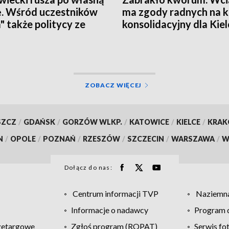
ę. Wśród uczestników
ma zgody radnych na 
a" także politycy ze
konsolidacyjny dla Kiel
okrzyskiego
ZOBACZ WIĘCEJ
SZCZ
/
GDAŃSK
/
GORZÓW WLKP.
/
KATOWICE
/
KIELCE
/
KRA
N
/
OPOLE
/
POZNAŃ
/
RZESZÓW
/
SZCZECIN
/
WARSZAWA
/
W
Dołącz do nas:
Centrum informacji TVP
Naziemna
Informacje o nadawcy
Program d
zetargowe
Zgłoś program (ROPAT)
Serwis fo