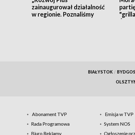
zainaugurował działalność
parti
w regionie. Poznaliśmy
"grill
polityczne plany i... działaczy
Święt
BIAŁYSTOK
/
BYDGO
OLSZTY
Abonament TVP
Emisja w TVP
Rada Programowa
System NOS
Biuro Reklamy
Ogłoszenie pr