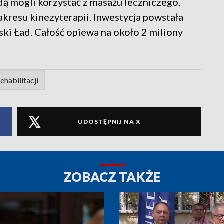
 mogli korzystać z masażu leczniczego,
akresu kinezyterapii. Inwestycja powstała
ki Ład. Całość opiewa na około 2 miliony
ehabilitacji
UDOSTĘPNIJ NA X
ZOBACZ TAKŻE