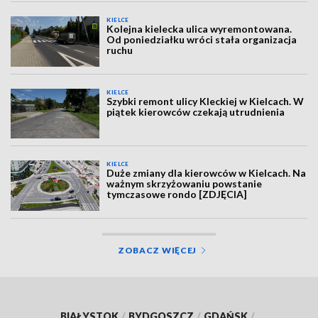
KIELCE
Kolejna kielecka ulica wyremontowana.
Od poniedziałku wróci stała organizacja
ruchu
KIELCE
Szybki remont ulicy Kleckiej w Kielcach. W
piątek kierowców czekają utrudnienia
KIELCE
Duże zmiany dla kierowców w Kielcach. Na
ważnym skrzyżowaniu powstanie
tymczasowe rondo [ZDJĘCIA]
ZOBACZ WIĘCEJ
BIAŁYSTOK
/
BYDGOSZCZ
/
GDAŃSK
/