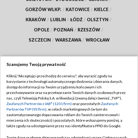
GORZÓW WLKP.
/
KATOWICE
/
KIELCE
/
KRAKÓW
/
LUBLIN
/
ŁÓDŹ
/
OLSZTYN
/
OPOLE
/
POZNAŃ
/
RZESZÓW
/
SZCZECIN
/
WARSZAWA
/
WROCŁAW
Szanujemy Twoją prywatność
Dołącz do nas:
Kliknij "Akceptuję i przechodzę do serwisu", aby wyrazić zgody na
korzystanie z technologii automatycznego śledzenia i zbierania danych,
TVP
dostęp do informacji na Twoim urządzeniu końcowym i ich
Abonament TVP
przechowywanie oraz na przetwarzanie Twoich danych osobowych przez
Regulamin TVP
nas, czyli Telewizję Polską S.A. w likwidacji (zwaną dalej również „TVP”),
Emisja w TVP
Polityka prywatności
Zaufanych Partnerów z IAB* (1201 firm)
oraz pozostałych
Zaufanych
Partnerów TVP (93 firm)
, w celach marketingowych (w tym do
Centrum informacji TVP
Moje zgody
zautomatyzowanego dopasowania reklam do Twoich zainteresowań i
mierzenia ich skuteczności) i pozostałych, które wskazujemy poniżej, a
Naziemna Telewizja Cyfrowa
Pomoc
także zgody na udostępnianie przez nas identyfikatora PPID do Google.
Sklep TVP
Biuro reklamy
Twoje dane osobowe zbierane podczas odwiedzania przez Ciebie naszych