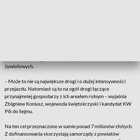
Pełczyskach, czerwcowa powódź zostawiła głęboki ślad. –
Tu jest niemożliwy dojazd do pola. Ja jeżdżę przez różne pola.
Tu jest nieaktywne, żeby ktoś przejechał – potwierdza Adam
Grzęda, jeden z mieszkańców wsi.
Ale już niebawem przejechać będzie można. W Urzędzie
Wojewódzkim podpisano we wtorek 17 umów na remont lub
przebudowę dróg, które zostały uszkodzone na skutek klęsk
żywiołowych.
– Może to nie są największe drogi i o dużej intensywności
przejazdu. Natomiast są to na ogół drogi łączące
przynajmniej gospodarzy z ich areałem rolnym – wyjaśnia
Zbigniew Koniusz, wojewoda świętokrzyski i kandydat KW
PiS do Sejmu.
Na ten cel przeznaczono w sumie ponad 7 milionów złotych.
Z dofinansowania skorzystają samorządy z powiatów