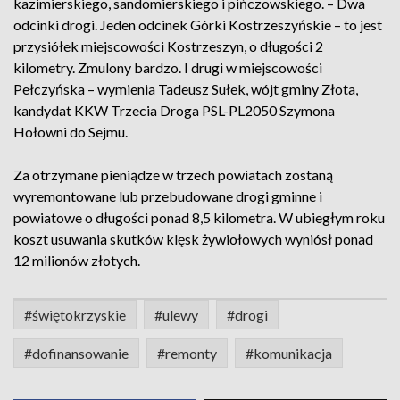
kazimierskiego, sandomierskiego i pińczowskiego. – Dwa
odcinki drogi. Jeden odcinek Górki Kostrzeszyńskie – to jest
przysiółek miejscowości Kostrzeszyn, o długości 2
kilometry. Zmulony bardzo. I drugi w miejscowości
Pełczyńska – wymienia Tadeusz Sułek, wójt gminy Złota,
kandydat KKW Trzecia Droga PSL-PL2050 Szymona
Hołowni do Sejmu.
Za otrzymane pieniądze w trzech powiatach zostaną
wyremontowane lub przebudowane drogi gminne i
powiatowe o długości ponad 8,5 kilometra. W ubiegłym roku
koszt usuwania skutków klęsk żywiołowych wyniósł ponad
12 milionów złotych.
#świętokrzyskie
#ulewy
#drogi
#dofinansowanie
#remonty
#komunikacja