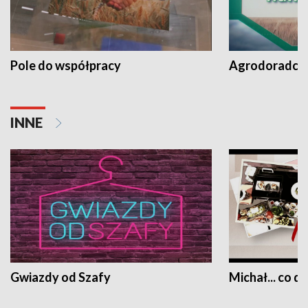
Pole do współpracy
Agrodoradcy 
INNE
Gwiazdy od Szafy
Michał... co dz