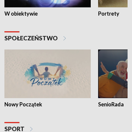
W obiektywie
Portrety
SPOŁECZEŃSTWO
Nowy Początek
SenioRada
SPORT