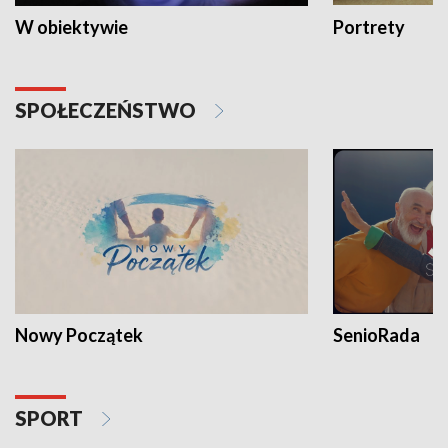
W obiektywie
Portrety
SPOŁECZEŃSTWO
Nowy Początek
SenioRada
SPORT