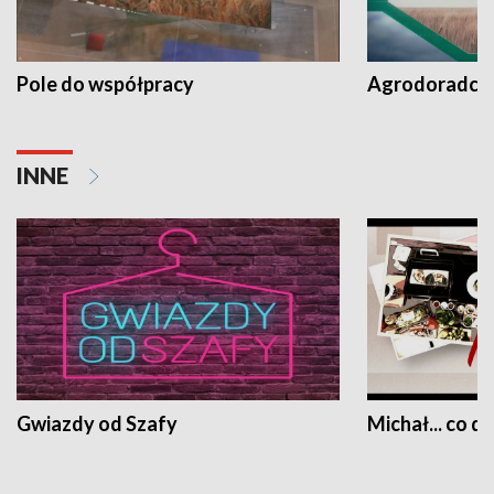
Pole do współpracy
Agrodoradcy 
INNE
Gwiazdy od Szafy
Michał... co dz