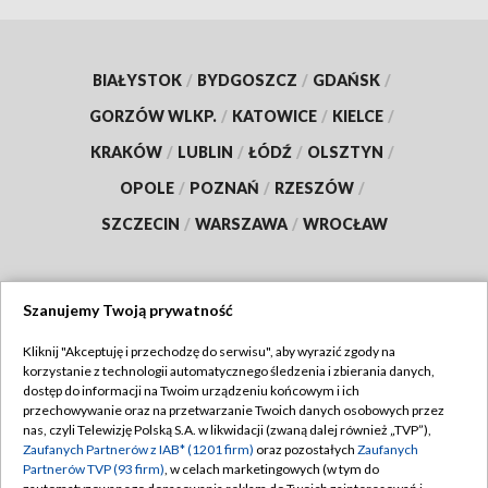
BIAŁYSTOK
/
BYDGOSZCZ
/
GDAŃSK
/
GORZÓW WLKP.
/
KATOWICE
/
KIELCE
/
KRAKÓW
/
LUBLIN
/
ŁÓDŹ
/
OLSZTYN
/
OPOLE
/
POZNAŃ
/
RZESZÓW
/
SZCZECIN
/
WARSZAWA
/
WROCŁAW
Szanujemy Twoją prywatność
Dołącz do nas:
Kliknij "Akceptuję i przechodzę do serwisu", aby wyrazić zgody na
korzystanie z technologii automatycznego śledzenia i zbierania danych,
TVP
dostęp do informacji na Twoim urządzeniu końcowym i ich
Abonament TVP
przechowywanie oraz na przetwarzanie Twoich danych osobowych przez
Regulamin TVP
nas, czyli Telewizję Polską S.A. w likwidacji (zwaną dalej również „TVP”),
Emisja w TVP
Zaufanych Partnerów z IAB* (1201 firm)
oraz pozostałych
Zaufanych
Polityka prywatności
Partnerów TVP (93 firm)
, w celach marketingowych (w tym do
Centrum informacji TVP
Moje zgody